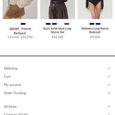
Basic Turtle Neck Long
Wellness Long Sleeve
Parents
30% OFF
Sleeve Tee
Bodysuit
Backpack
原
当
¥
16,500
¥
11,550
¥
12,100
¥
9,900
价
前
为：
价
¥16,500。
格
为：
¥11,550。
Webshop
Cart
My account
Order Tracking
All items
Company Profile