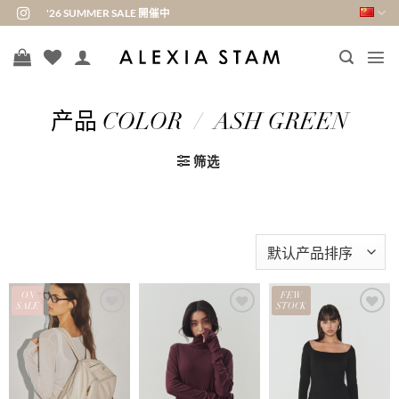
跳
'26 SUMMER SALE 開催中
到
内
容
产品 COLOR
/
ASH GREEN
筛选
ON
FEW
SALE
STOCK