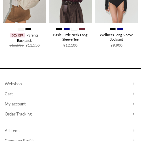
Basic Turtle Neck Long
Wellness Long Sleeve
Parents
30% OFF
Sleeve Tee
Bodysuit
Backpack
原
当
¥
16,500
¥
11,550
¥
12,100
¥
9,900
价
前
为：
价
¥16,500。
格
为：
¥11,550。
Webshop
Cart
My account
Order Tracking
All items
Company Profile