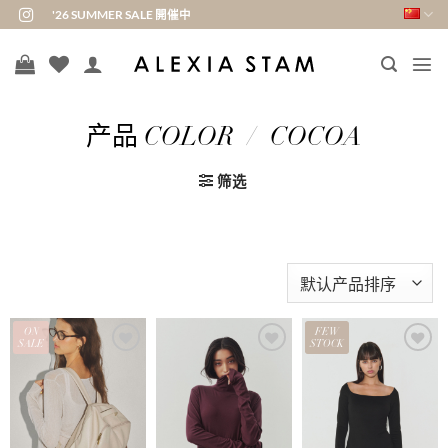
跳
'26 SUMMER SALE 開催中
到
内
容
产品 COLOR
/
COCOA
筛选
ON
FEW
SALE
STOCK