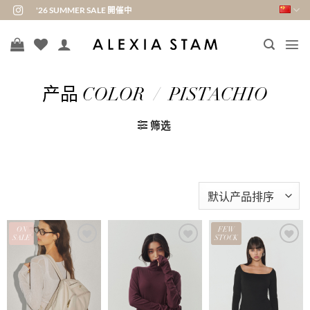
跳
'26 SUMMER SALE 開催中
到
内
容
产品 COLOR
/
PISTACHIO
筛选
ON
FEW
SALE
STOCK