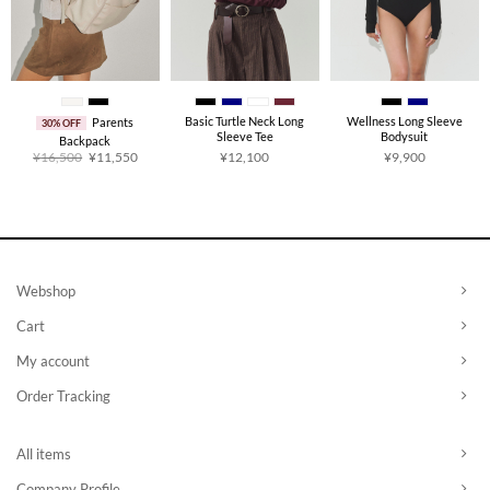
Basic Turtle Neck Long
Wellness Long Sleeve
Parents
30% OFF
Sleeve Tee
Bodysuit
Backpack
原
当
¥
16,500
¥
11,550
¥
12,100
¥
9,900
价
前
为：
价
¥16,500。
格
为：
¥11,550。
Webshop
Cart
My account
Order Tracking
All items
Company Profile