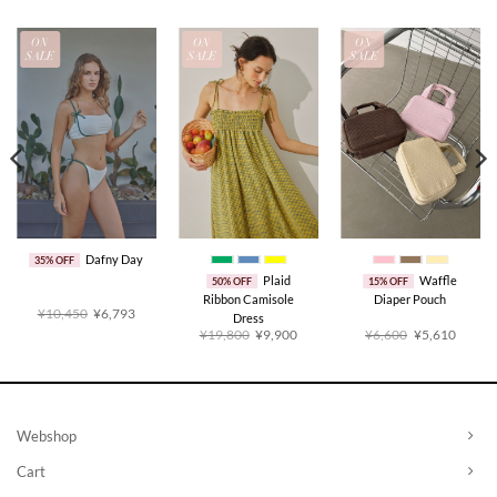
ON
ON
ON
SALE
SALE
SALE
Dafny Day
35% OFF
Plaid
Waffle
50% OFF
15% OFF
Ribbon Camisole
Diaper Pouch
原
当
¥10,450
¥6,793
Dress
价
前
原
当
原
当
¥19,800
¥9,900
¥6,600
¥5,610
为：
价
价
前
价
前
¥10,450。
格
为：
价
为：
价
：
为：
¥19,800。
格
¥6,600。
格
3,375。
¥6,793。
为：
为：
¥9,900。
¥5,61
Webshop
Cart