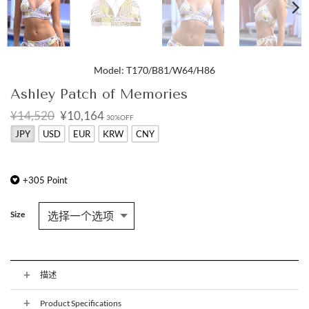
Model: T170/B81/W64/H86
Ashley Patch of Memories
原
当
¥14,520
¥10,164
30%OFF
价
前
JPY
USD
EUR
KRW
CNY
为：
价
¥14,520。
格
为：
¥10,164。
+
305
Point
Size
描述
Product Specifications