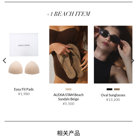
为：
为：
为：
315。
¥7,854。
¥7,315。
¥7,3
+1 BEACH ITEM
Easy Fit Pads
¥1,980
ALEXIA STAM Beach
Oval Sunglasses
Sandals Beige
¥13,200
¥5,500
相关产品