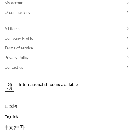
My account
Order Tracking
All items
Company Profile
Terms of service
Privacy Policy
Contact us
International shipping available
20
4 月
日本語
English
中文 (中国)