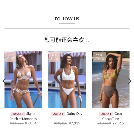
FOLLOW US
您可能还会喜欢…
ON
ON
FEW
SALE
SALE
STOCK
Skylar
Dafny Day
Coco
30% OFF
30% OFF
30% OFF
Patch of Memories
Cacao Tune
原
当
原
当
原
当
¥11,220
¥7,854
¥10,450
¥7,315
¥10,450
¥7,315
价
前
价
前
价
前
为：
价
为：
价
为：
价
¥11,220。
格
¥10,450。
格
¥10,450。
格