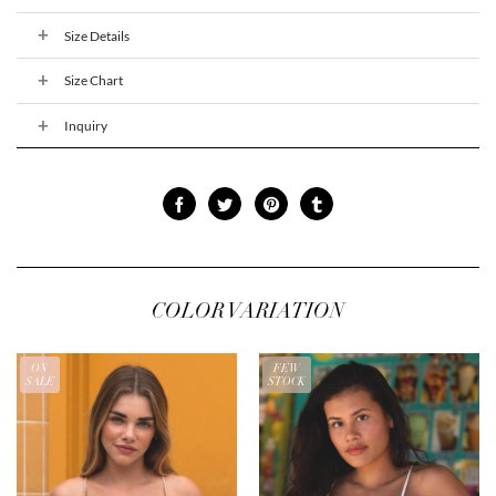
Size Details
Size Chart
Inquiry
COLOR VARIATION
ON
FEW
SALE
STOCK