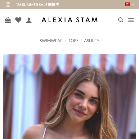
跳
'26 SUMMER SALE 開催中
到
内
容
SWIMWEAR
/
TOPS
/
ASHLEY