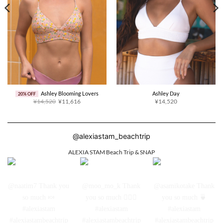
Ashley Blooming Lovers
Ashley Day
20% OFF
原
当
¥14,520
¥11,616
¥14,520
价
前
为：
价
¥14,520。
格
为：
¥11,616。
@alexiastam_beachtrip
ALEXIA STAM Beach Trip & SNAP