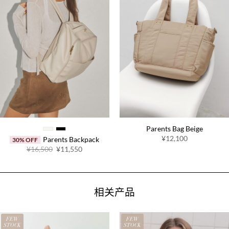
Parents Bag Beige
¥12,100
Parents Backpack
30% OFF
原
当
¥16,500
¥11,550
价
前
为：
价
¥16,500。
格
为：
¥11,550。
相关产品
FEW
FEW
STOCK
STOCK