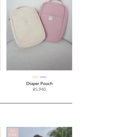
Diaper Pouch
¥5,940
ON
SALE