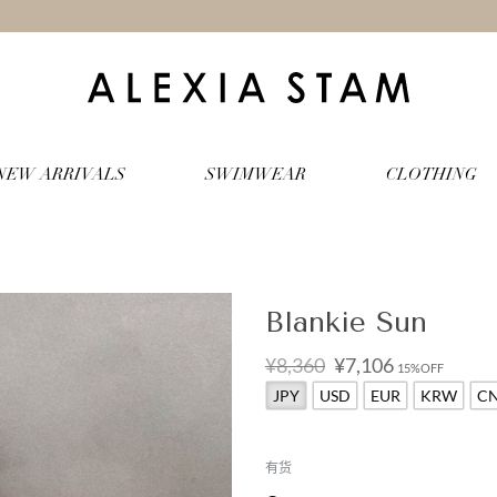
NEW ARRIVALS
SWIMWEAR
CLOTHING
Blankie Sun
原
当
¥8,360
¥7,106
15%OFF
价
前
JPY
USD
EUR
KRW
C
为：
价
¥8,360。
格
为：
¥7,106。
有货