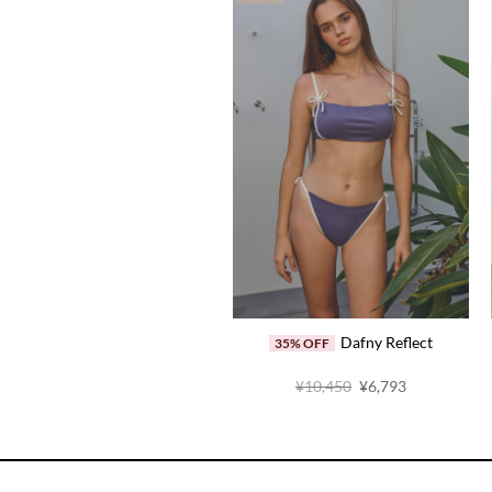
Dafny Reflect
35% OFF
Halter Neck Top
50% OFF
原
当
¥10,450
¥6,793
价
前
原
当
¥12,100
¥6,050
为：
价
价
前
¥10,450。
格
为：
价
为：
¥12,100。
格
¥6,793。
为：
¥6,050。