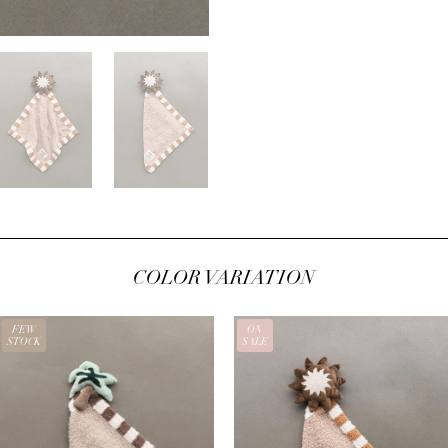
COLOR VARIATION
FEW
ON
STOCK
SALE