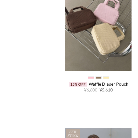
Waffle Diaper Pouch
15% OFF
原
当
¥6,600
¥5,610
价
前
为：
价
¥6,600。
格
为：
¥5,610。
N
FEW
LE
STOCK