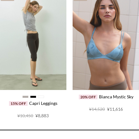
Bianca Mystic Sky
20% OFF
Capri Leggings
15% OFF
原
当
¥14,520
¥11,616
价
前
原
当
¥10,450
¥8,883
为：
价
价
前
¥14,520。
格
为：
价
为：
¥10,450。
格
¥11,61
为：
¥8,883。