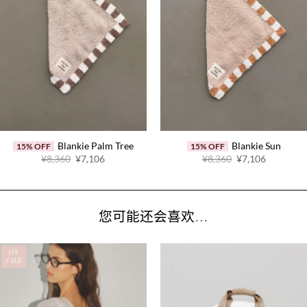
Blankie Palm Tree
Blankie Sun
15% OFF
15% OFF
原
当
原
当
¥8,360
¥7,106
¥8,360
¥7,106
价
前
价
前
为：
价
为：
价
¥8,360。
格
¥8,360。
格
为：
为：
¥7,106。
¥7,106。
您可能还会喜欢…
ON
SALE