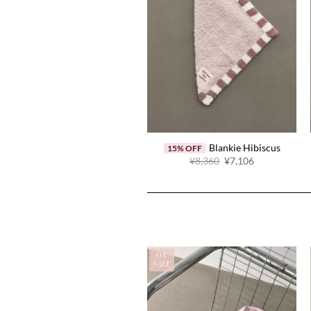
Blankie Hibiscus
15% OFF
原
当
¥8,360
¥7,106
价
前
为：
价
¥8,360。
格
为：
¥7,106。
ON
SALE