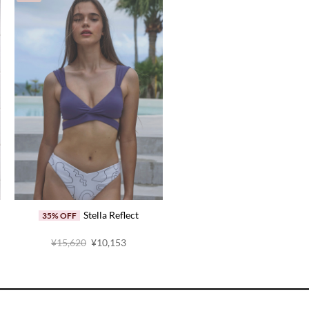
Stella Reflect
35% OFF
原
当
¥15,620
¥10,153
价
前
为：
价
¥15,620。
格
为：
6。
¥10,153。