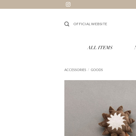
跳
到
内
OFFICIAL WEBSITE
容
ALL ITEMS
ACCESSORIES
/
GOODS