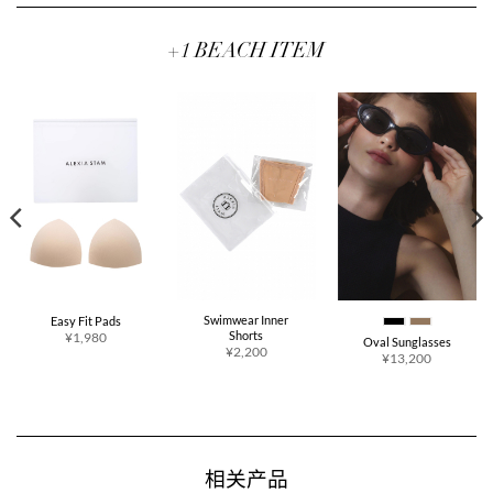
为：
¥8,360。
+1 BEACH ITEM
Swimwear Inner
Easy Fit Pads
Shorts
¥1,980
Oval Sunglasses
¥2,200
¥13,200
相关产品