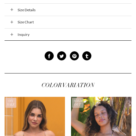
Size Details
Size Chart
Inquiry
COLOR VARIATION
ON
SOLD
SALE
OUT