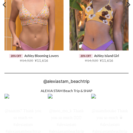
Ashley Blooming Lovers
Ashley Island Girl
20% OFF
20% OFF
原
当
原
当
¥14,520
¥11,616
¥14,520
¥11,616
价
前
价
前
为：
价
为：
价
¥14,520。
格
¥14,520。
格
为：
为：
¥11,616。
¥11,616。
@alexiastam_beachtrip
ALEXIA STAM Beach Trip & SNAP