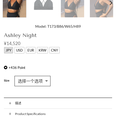
Model: T173/B86/W65/H89
Ashley Night
¥14,520
JPY
USD
EUR
KRW
CNY
+
436
Point
Size
描述
Product Specifications