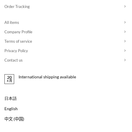
Order Tracking
All items
Company Profile
Terms of service
Privacy Policy
Contact us
International shipping available
20
4 月
日本語
English
中文 (中国)