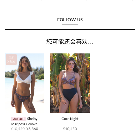
FOLLOW US
您可能还会喜欢…
ON
SALE
Shelby
Coco Night
20% OFF
Mariposa Groove
原
当
¥10,450
¥8,360
¥10,450
价
前
为：
价
¥10,450。
格