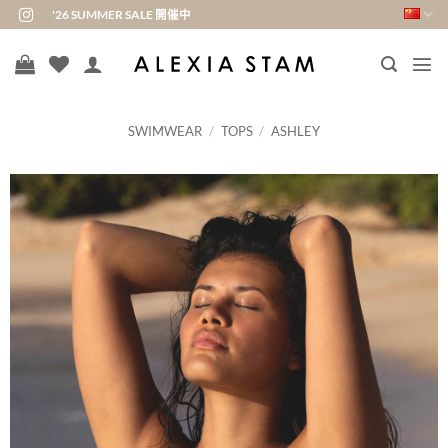
跳
'26 SUMMER SALE 開催中
到
内
容
SWIMWEAR
/
TOPS
/
ASHLEY