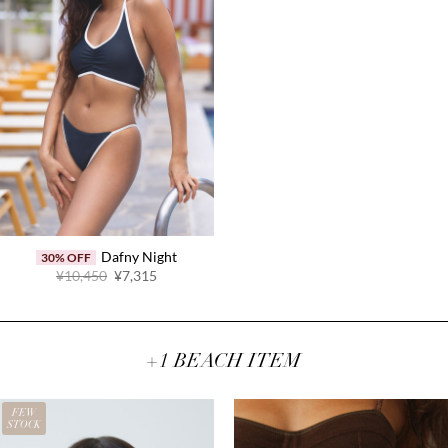
Dafny Night
30% OFF
原
当
¥10,450
¥7,315
价
前
为：
价
¥10,450。
格
为：
¥7,315。
+1 BEACH ITEM
FEW
STOCK