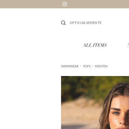
跳
到
内
OFFICIAL WEBSITE
容
ALL ITEMS
SWIMWEAR
/
TOPS
/
KRISTEN