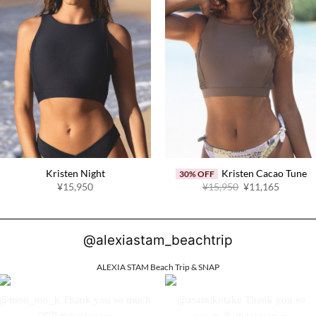
Kristen Night
Kristen Cacao Tune
30% OFF
原
当
¥15,950
¥15,950
¥11,165
价
前
为：
价
¥15,950。
格
为：
¥11,16
@alexiastam_beachtrip
ALEXIA STAM Beach Trip & SNAP