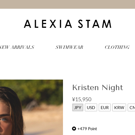
NEW ARRIVALS
SWIMWEAR
CLOTHING
Kristen Night
¥15,950
JPY
USD
EUR
KRW
C
+
479
Point