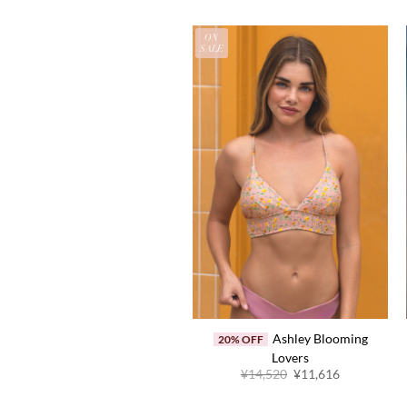
N
ON
LE
SALE
Ashley Mariposa
Ashley Blooming
20% OFF
20% OFF
Groove
Lovers
原
当
原
当
¥14,520
¥11,616
¥14,520
¥11,616
价
前
价
前
为：
价
为：
价