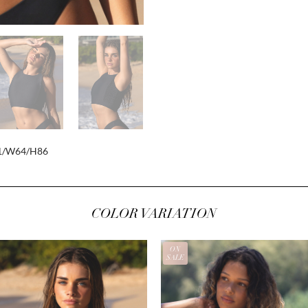
81/W64/H86
COLOR VARIATION
ON
SALE