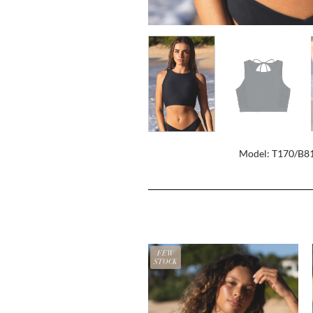
Model: T170/B
FEW
STOCK