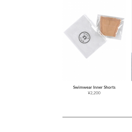
Easy Fit Pads
Swimwear Inner Shorts
¥1,980
¥2,200