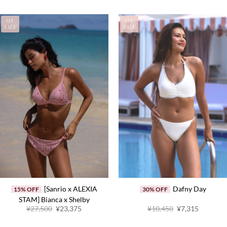
ON
ON
SALE
SALE
[Sanrio x ALEXIA
Dafny Day
15% OFF
30% OFF
STAM] Bianca x Shelby
原
当
原
当
¥27,500
¥23,375
¥10,450
¥7,315
价
前
价
前
为：
价
为：
价