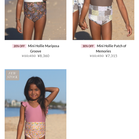
Mini Hollie Mariposa
Mini Hollie Patch of
20% OFF
30% OFF
Groove
Memories
原
当
原
当
¥10,450
¥8,360
¥10,450
¥7,315
价
前
价
前
为：
价
为：
价
¥10,450。
格
¥10,450。
格
为：
为：
¥8,360。
¥7,315。
FEW
STOCK