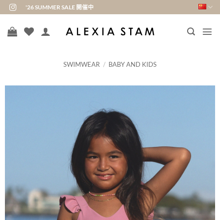
跳
'26 SUMMER SALE 開催中
到
内
容
SWIMWEAR
/
BABY AND KIDS