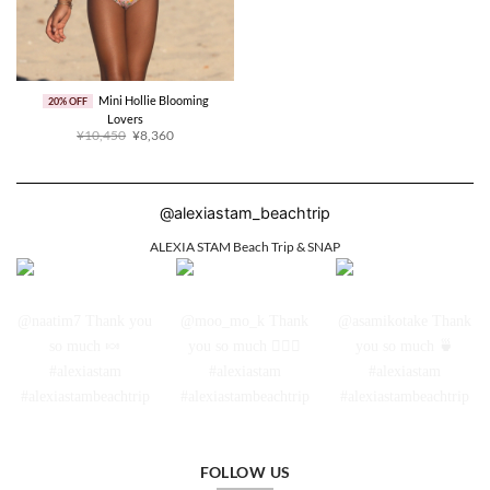
Mini Hollie Blooming
20% OFF
Lovers
原
当
¥10,450
¥8,360
价
前
为：
价
¥10,450。
格
为：
¥8,360。
@alexiastam_beachtrip
ALEXIA STAM Beach Trip & SNAP
FOLLOW US