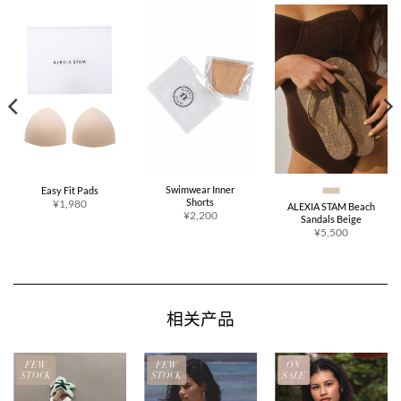
Swimwear Inner
Easy Fit Pads
Shorts
¥1,980
ALEXIA STAM Beach
¥2,200
Sandals Beige
¥5,500
相关产品
FEW
FEW
ON
STOCK
STOCK
SALE