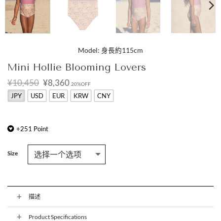
Model: 身長約115cm
Mini Hollie Blooming Lovers
原
当
¥10,450
¥8,360
20%OFF
价
前
JPY
USD
EUR
KRW
CNY
为：
价
¥10,450。
格
为：
¥8,360。
+
251
Point
Size
描述
Product Specifications