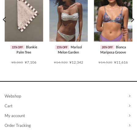
Blankie
Marisol
Bianca
15% OFF
15% OFF
20% OFF
Palm Tree
Melon Garden
Mariposa Groove
原
当
原
当
原
当
¥8,360
¥7,106
¥14,520
¥12,342
¥14,520
¥11,616
价
前
价
前
价
前
为：
价
为：
价
为：
价
¥8,360。
格
¥14,520。
格
¥14,520。
格
为：
为：
为：
793。
¥7,106。
¥12,342。
¥11,
Webshop
Cart
My account
Order Tracking