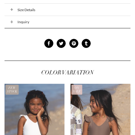
Size Details
Inquiry
COLOR VARIATION
FEW
ON
STOCK
SALE