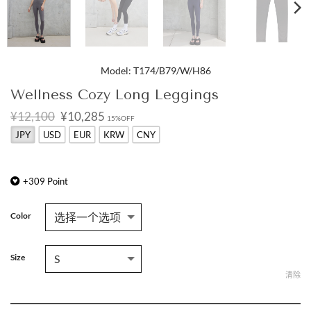
Model: T174/B79/W/H86
Wellness Cozy Long Leggings
原
当
¥12,100
¥10,285
15%OFF
价
前
JPY
USD
EUR
KRW
CNY
为：
价
¥12,100。
格
为：
¥10,285。
+
309
Point
Color
Size
清除