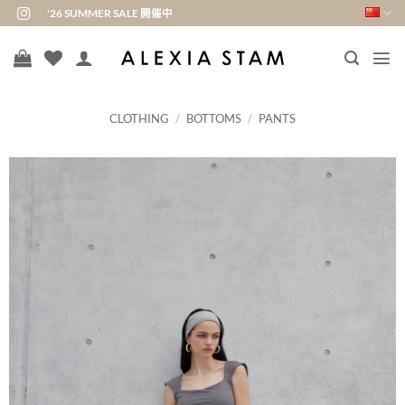
跳
'26 SUMMER SALE 開催中
到
内
容
CLOTHING
/
BOTTOMS
/
PANTS