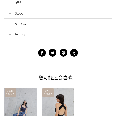
描述
Stock
Size Guide
Inquiry
您可能还会喜欢…
FEW
FEW
STOCK
STOCK