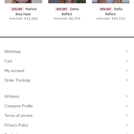
Marisol
Dafny
Stella
15% OFF
35% OFF
35% OFF
Rosy Haze
Reflect
Reflect
原
当
原
当
原
当
¥14,520
¥12,342
¥10,450
¥6,793
¥15,620
¥10,153
价
前
价
前
价
前
为：
价
为：
价
为：
价
¥14,520。
格
¥10,450。
格
¥15,620。
格
为：
为：
为：
¥12,342。
¥6,793。
¥10,
：
1,550。
Webshop
Cart
My account
Order Tracking
All items
Company Profile
Terms of service
Privacy Policy