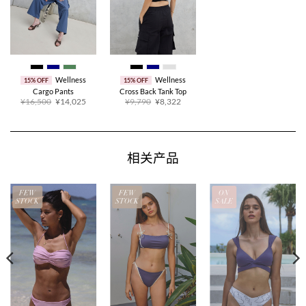
Wellness
Wellness
15% OFF
15% OFF
Cargo Pants
Cross Back Tank Top
原
当
原
当
¥16,500
¥14,025
¥9,790
¥8,322
价
前
价
前
为：
价
为：
价
¥16,500。
格
¥9,790。
格
为：
为：
¥14,025。
¥8,322。
相关产品
FEW
FEW
ON
STOCK
STOCK
SALE