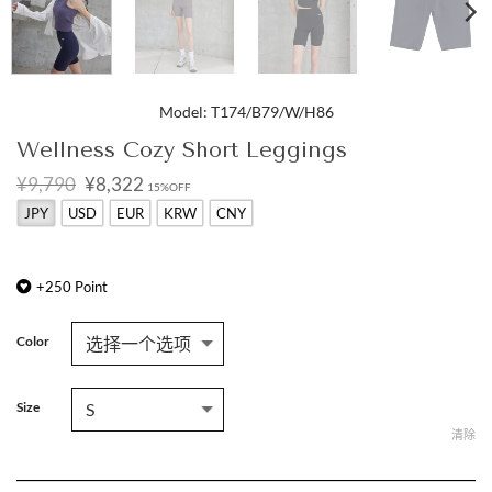
Model: T174/B79/W/H86
Wellness Cozy Short Leggings
原
当
¥9,790
¥8,322
15%OFF
价
前
JPY
USD
EUR
KRW
CNY
为：
价
¥9,790。
格
为：
¥8,322。
+
250
Point
Color
Size
清除