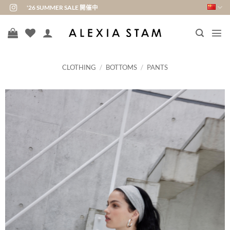
跳
'26 SUMMER SALE 開催中
到
内
容
CLOTHING
/
BOTTOMS
/
PANTS