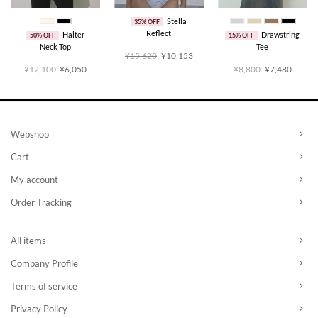
Stella
35% OFF
Reflect
Halter
Drawstring
50% OFF
15% OFF
Neck Top
Tee
原
当
¥15,620
¥10,153
价
前
原
当
原
当
¥12,100
¥6,050
¥8,800
¥7,480
为：
价
价
前
价
前
¥15,620。
格
为：
价
为：
价
：
为：
¥12,100。
格
¥8,800。
格
3,375。
¥10,153。
为：
为：
¥6,050。
¥7,48
Webshop
Cart
My account
Order Tracking
All items
Company Profile
Terms of service
Privacy Policy