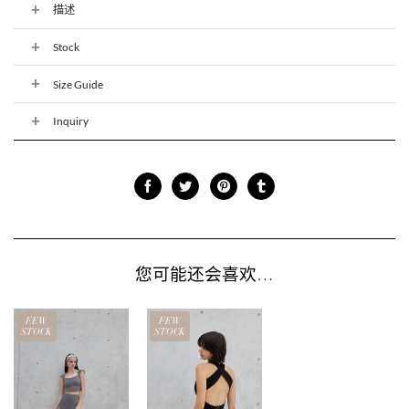
描述
Stock
Size Guide
Inquiry
您可能还会喜欢…
FEW
FEW
STOCK
STOCK