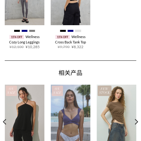
Wellness
Wellness
15% OFF
15% OFF
Cozy Long Leggings
Cross Back Tank Top
原
当
原
当
¥12,100
¥10,285
¥9,790
¥8,322
价
前
价
前
为：
价
为：
价
¥12,100。
格
¥9,790。
格
为：
为：
¥10,285。
¥8,322。
相关产品
ON
ON
FEW
SALE
SALE
STOCK