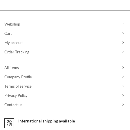
为：
为：
¥8,976。
¥8,976。
Webshop
Cart
My account
Order Tracking
All items
Company Profile
Terms of service
Privacy Policy
Contact us
International shipping available
20
4 月