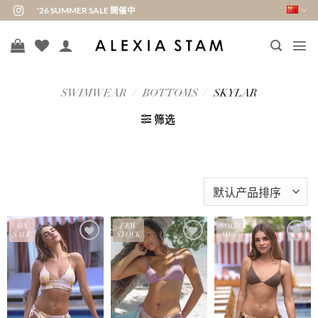
跳
'26 SUMMER SALE 開催中
到
内
容
SWIMWEAR
/
BOTTOMS
/
SKYLAR
筛选
ON
FEW
SOLD
SALE
STOCK
OUT