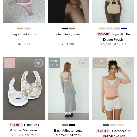
Logo Band Panty
Oval Sunglasses
Logo Waffle
15% OFF
Diaper Pouch
原
当
¥
6,380
¥
13,200
¥
6,600
¥
5,610
价
前
为：
价
¥6,600。
格
为：
¥5,61
ON
NEW
FEW
SALE
ITEM
STOCK
Baby Bibs
15% OFF
Patch of Memories
Back Adjuster Long
Cachecoeur
15% OFF
原
当
¥
6,820
¥
5,797
Sleeve Rib Dress
Long Sleeve Top