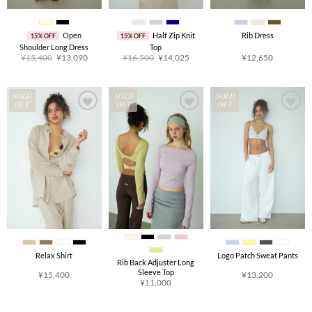
Open
Half Zip Knit
Rib Dress
15% OFF
15% OFF
Shoulder Long Dress
Top
原
当
原
当
¥
15,400
¥
13,090
¥
16,500
¥
14,025
¥
12,650
价
前
价
前
为：
价
为：
价
¥15,400。
格
¥16,500。
格
为：
为：
¥13,090。
¥14,025。
SOLD
SOLD
SOLD
OUT
OUT
OUT
Relax Shirt
Logo Patch Sweat Pants
Rib Back Adjuster Long
Sleeve Top
¥
15,400
¥
13,200
¥
11,000