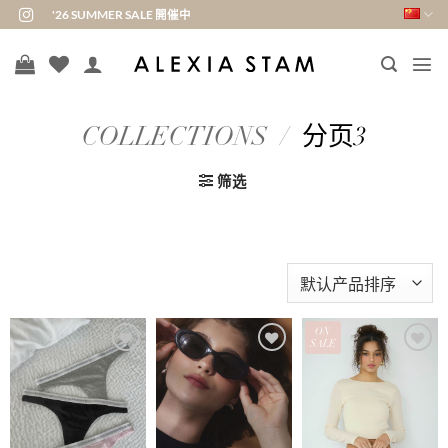
跳
'26 SUMMER SALE 開催中
到
内
容
COLLECTIONS
/
分页3
筛选
ON
SALE