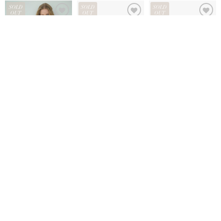
SOLD
SOLD
SOLD
OUT
OUT
OUT
Headband Set Multi
Logo Patch Sweat
[NEW ERA®︎ x ALEXIA
Shorts
STAM] 9TWENTY Logo
¥
3,850
Cap
¥
9,900
¥
6,600
SOLD
SOLD
SOLD
OUT
OUT
OUT