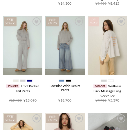
价
前
原
当
¥
14,300
¥
9,900
¥
8,415
为：
价
价
前
¥6,820。
格
为：
价
为：
¥9,900。
格
¥5,797。
为：
¥8,41
FEW
FEW
ON
STOCK
STOCK
SALE
Low Rise Wide Denim
Front Pocket
Wellness
15% OFF
30% OFF
Pants
Knit Pants
Back Message Long
Sleeve Tee
原
当
原
当
¥
15,400
¥
13,090
¥
18,700
¥
7,700
¥
5,390
价
前
价
前
为：
价
为：
价
¥15,400。
格
¥7,700。
格
为：
为：
¥13,090。
¥5,39
FEW
FEW
STOCK
STOCK