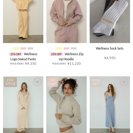
Wellness Sock Sets
Wellness
Wellness Zip
15% OFF
15% OFF
¥
4,950
Logo Sweat Pants
Up Hoodie
原
当
原
当
¥
11,000
¥
9,350
¥
13,200
¥
11,220
价
前
价
前
为：
价
为：
价
¥11,000。
格
¥13,200。
格
为：
为：
¥9,350。
¥11,220。
FEW
ON
SOLD
STOCK
SALE
OUT