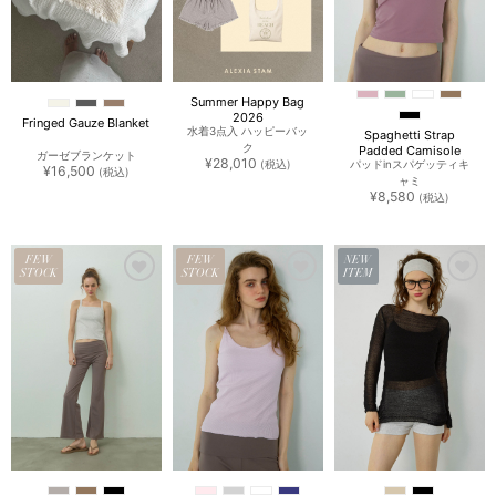
Summer Happy Bag
2026
Fringed Gauze Blanket
水着3点入 ハッピーバッ
Spaghetti Strap
ク
Padded Camisole
ガーゼブランケット
¥
28,010
(税込)
パッドinスパゲッティキ
¥
16,500
(税込)
ャミ
¥
8,580
(税込)
FEW
FEW
NEW
STOCK
STOCK
ITEM
お気
お気
お気
に入
に入
に入
りに
りに
りに
追加
追加
追加