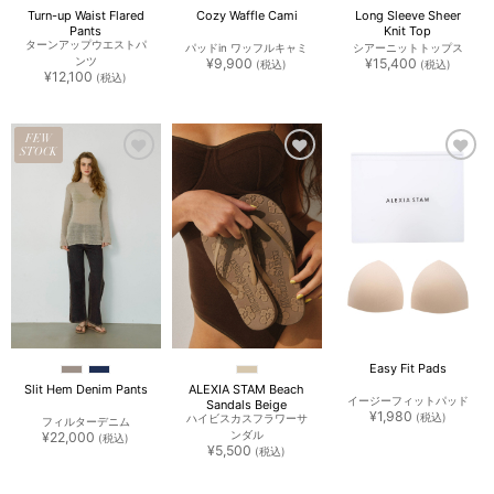
Turn-up Waist Flared
Cozy Waffle Cami
Long Sleeve Sheer
Pants
Knit Top
ターンアップウエストパ
パッドin ワッフルキャミ
シアーニットトップス
ンツ
¥
9,900
¥
15,400
(税込)
(税込)
¥
12,100
(税込)
FEW
STOCK
お気
お気
お気
に入
に入
に入
りに
りに
りに
追加
追加
追加
Easy Fit Pads
Slit Hem Denim Pants
ALEXIA STAM Beach
イージーフィットパッド
Sandals Beige
¥
1,980
(税込)
ハイビスカスフラワーサ
フィルターデニム
¥
22,000
ンダル
(税込)
¥
5,500
(税込)