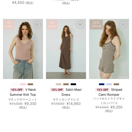
¥
4,400
の
在
(税込)
(税込)
価
の
格
価
は
格
¥4,950
は
で
¥4,208
し
で
ON
ON
FEW
た。
す。
SALE
SALE
STOCK
お気
お気
お気
に入
に入
に入
りに
りに
りに
追加
追加
追加
V Neck
Satin Maxi
Striped
15% OFF
15% OFF
15% OFF
Summer Knit Top
Dress
Cami Romper
パッドinストライプキャ
Vネックサマーニット
サテンロングドレス
元
現
元
現
¥
11,000
¥
9,350
¥
17,600
¥
14,960
ミロンパース
の
在
の
在
元
現
¥
11,000
¥
9,350
(税込)
(税込)
価
の
価
の
の
在
(税込)
格
価
格
価
価
の
は
格
は
格
格
価
¥11,000
は
¥17,600
は
は
格
で
¥9,350
で
¥14,960
¥11,000
は
し
で
し
で
で
¥9,3
た。
す。
た。
す。
し
で