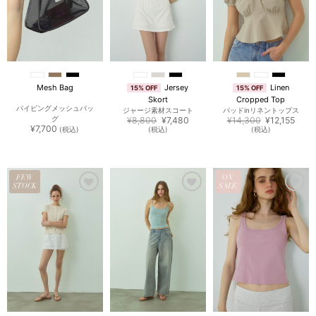
Jersey
Linen
Mesh Bag
15% OFF
15% OFF
Skort
Cropped Top
パイピングメッシュバッ
ジャージ素材スコート
パッドinリネントップス
元
現
元
現
グ
¥
8,800
¥
7,480
¥
14,300
¥
12,155
の
在
の
在
¥
7,700
(税込)
(税込)
(税込)
価
の
価
の
格
価
格
価
は
格
は
格
¥8,800
は
¥14,300
は
で
¥7,480
で
¥12,1
し
で
し
で
FEW
ON
た。
す。
た。
す。
STOCK
SALE
お気
お気
お気
に入
に入
に入
りに
りに
りに
追加
追加
追加