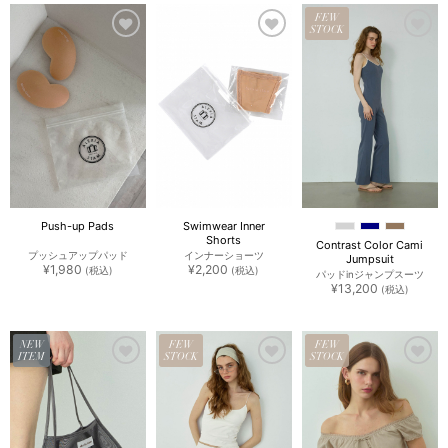
FEW
STOCK
お気
お気
お気
に入
に入
に入
りに
りに
りに
追加
追加
追加
Push-up Pads
Swimwear Inner
Shorts
Contrast Color Cami
プッシュアップパッド
インナーショーツ
Jumpsuit
¥
1,980
¥
2,200
(税込)
(税込)
パッドinジャンプスーツ
¥
13,200
(税込)
NEW
FEW
FEW
ITEM
STOCK
STOCK
お気
お気
お気
に入
に入
に入
りに
りに
りに
追加
追加
追加