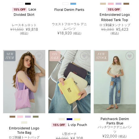
Lace
Floral Denim Pants
15% OFF
15% OFF
Divided Skirt
Embroidered Logo
Ribbed Tank Top
ウエストフローラル デニ
レースキュロット
ロゴ刺繍タンクトップ
元
現
元
現
¥
11,550
¥
9,818
ムパンツ
¥
6,380
¥
5,423
の
在
の
在
¥
18,920
(税込)
(税込)
(税込)
価
の
価
の
格
価
格
価
は
格
は
格
¥11,550
は
¥6,380
は
で
¥9,818
で
¥5,42
し
で
し
で
NEW
ON
FEW
た。
す。
た。
す。
ITEM
SALE
STOCK
お気
お気
お気
に入
に入
に入
りに
りに
りに
追加
追加
追加
Patchwork Denim
Pants Blue
L-zip Pouch
15% OFF
パッチワークデニムパン
Embroidered Logo
ツ
Tote Bag
L型ポーチ
¥
22,000
(税込)
ロゴ刺繍トートバッグ
元
現
¥
4,950
¥
4,208