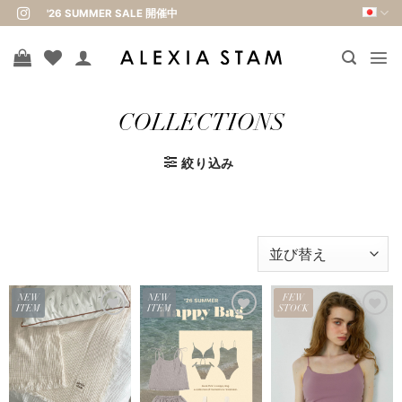
Skip
'26 SUMMER SALE 開催中
to
content
COLLECTIONS
絞り込み
NEW
NEW
FEW
ITEM
ITEM
STOCK
お気
お気
お気
に入
に入
に入
りに
りに
りに
追加
追加
追加