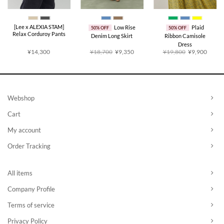
[Lee x ALEXIA STAM]
Low Rise
Plaid
50% OFF
50% OFF
Relax Corduroy Pants
Denim Long Skirt
Ribbon Camisole
Dress
原
当
原
当
¥14,300
¥18,700
¥9,350
¥19,800
¥9,900
价
前
价
前
为：
价
为：
价
¥18,700。
格
¥19,800。
格
为：
为：
¥9,350。
¥9,9
Webshop
Cart
My account
Order Tracking
All items
Company Profile
Terms of service
Privacy Policy