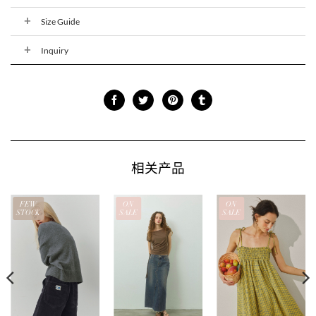
Size Guide
Inquiry
相关产品
FEW
ON
ON
STOCK
SALE
SALE