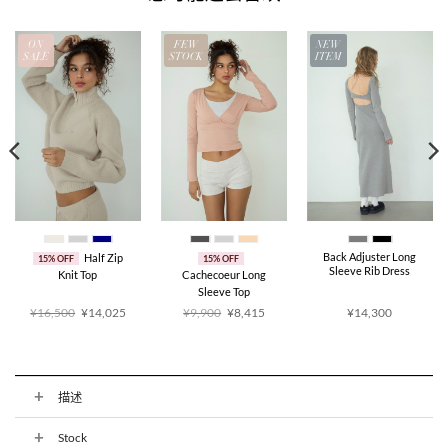
ON
FEW
NEW
SALE
STOCK
ITEM
Back Adjuster Long
Half Zip
15% OFF
15% OFF
Sleeve Rib Dress
Knit Top
Cachecoeur Long
Sleeve Top
原
当
原
当
¥16,500
¥14,025
¥9,900
¥8,415
¥14,300
价
前
价
前
为：
价
为：
价
¥16,500。
格
¥9,900。
格
为：
为：
545。
¥14,025。
¥8,415。
描述
Stock