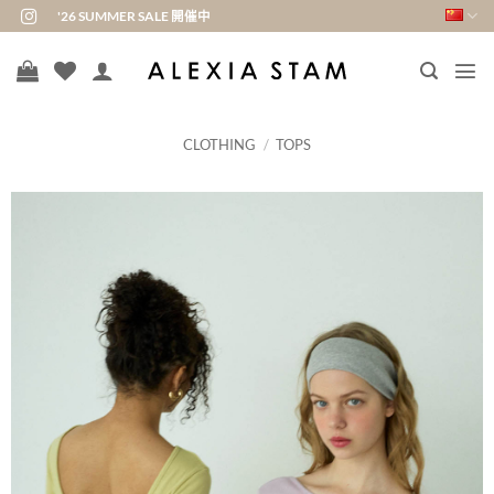
跳
'26 SUMMER SALE 開催中
到
内
容
CLOTHING
/
TOPS