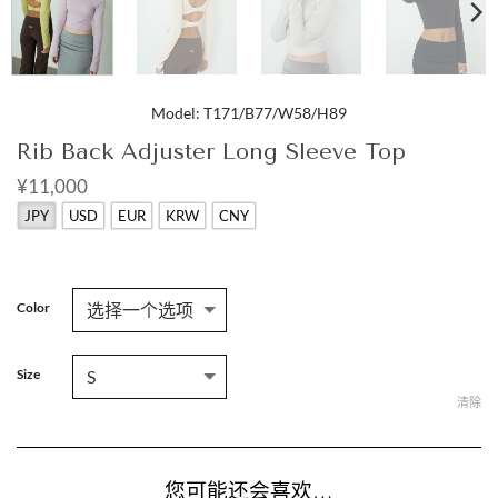
Model: T171/B77/W58/H89
Rib Back Adjuster Long Sleeve Top
¥11,000
JPY
USD
EUR
KRW
CNY
Color
Size
清除
您可能还会喜欢…