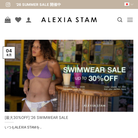
Skip
'26 SUMMER SALE 開催中
to
content
04
8月
[最大30%OFF] ’26 SWIMWEAR SALE
いつもALEXIA STAMを..