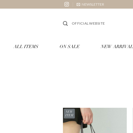
Skip
NEWSLETTER
to
content
OFFICIAL WEBSITE
ALL ITEMS
ON SALE
NEW ARRIVAL
NEW
ITEM
お気
に入
りに