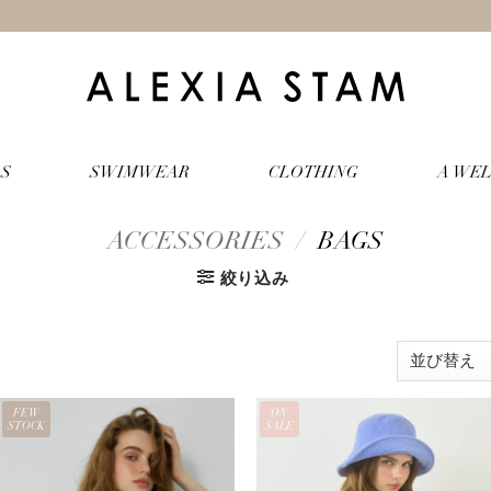
S
SWIMWEAR
CLOTHING
A WEL
ACCESSORIES
/
BAGS
絞り込み
FEW
ON
STOCK
SALE
お気
お気
に入
に入
りに
りに