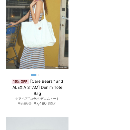
追加
[Care Bears™ and
15% OFF
ALEXIA STAM] Denim Tote
Bag
ケアベア™︎コラボ デニムトート
元
現
¥
8,800
¥
7,480
(税込)
の
在
価
の
格
価
は
格
¥8,800
は
で
¥7,480
し
で