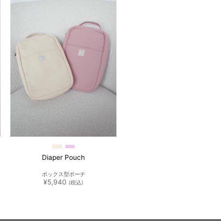
お気
た。
す。
に入
りに
追加
Diaper Pouch
ボックス型ポーチ
¥
5,940
(税込)