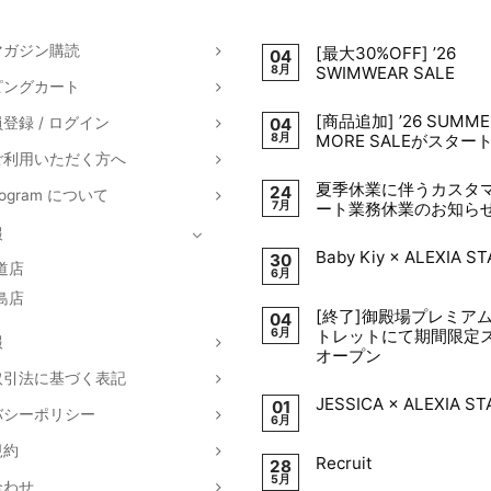
し
で
た。
す。
マガジン購読
[最大30%OFF] ’26
04
8月
SWIMWEAR SALE
ピングカート
[商品追加] ’26 SUMME
登録 / ログイン
04
8月
MORE SALEがスター
ご利用いただく方へ
夏季休業に伴うカスタ
24
Program について
7月
ート業務休業のお知ら
報
Baby Kiy × ALEXIA S
30
道店
6月
島店
[終了]御殿場プレミア
04
6月
トレットにて期間限定
報
オープン
取引法に基づく表記
JESSICA × ALEXIA S
01
バシーポリシー
6月
規約
Recruit
28
5月
合わせ