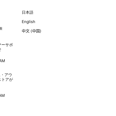
日本語
English
R
中文 (中国)
ト
マーサポ
せ
TAM
ム・アウ
ストアが
TAM