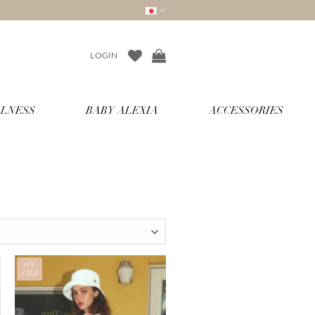
LOGIN
LNESS
BABY ALEXIA
ACCESSORIES
ON
SALE
お気
に入
りに