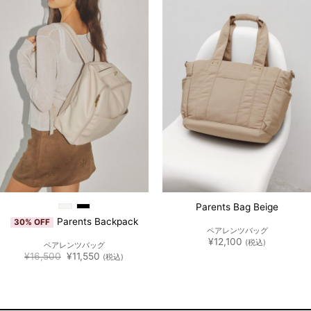
お気
お気
た。
す。
に入
に入
りに
りに
追加
追加
Parents Bag Beige
Parents Backpack
30% OFF
ペアレンツバッグ
¥
12,100
(税込)
ペアレンツバッグ
元
現
¥
16,500
¥
11,550
(税込)
の
在
価
の
格
価
は
格
¥16,500
は
で
¥11,550