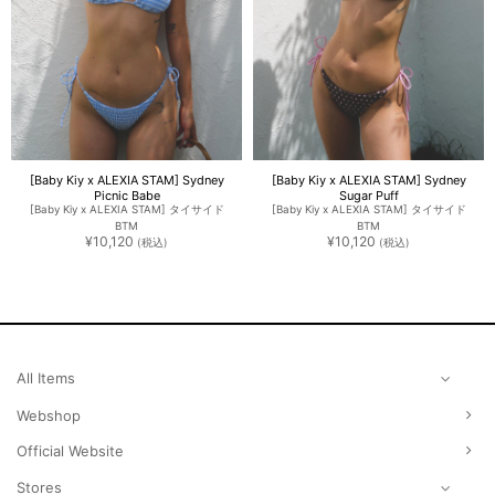
[Baby Kiy x ALEXIA STAM] Sydney
[Baby Kiy x ALEXIA STAM] Sydney
Picnic Babe
Sugar Puff
[Baby Kiy x ALEXIA STAM] タイサイド
[Baby Kiy x ALEXIA STAM] タイサイド
BTM
BTM
¥
10,120
¥
10,120
(税込)
(税込)
All Items
Webshop
Official Website
Stores