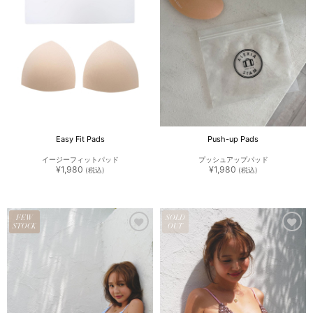
Easy Fit Pads
Push-up Pads
イージーフィットパッド
プッシュアップパッド
¥
1,980
¥
1,980
(税込)
(税込)
FEW
SOLD
STOCK
OUT
お気
お気
に入
に入
りに
りに
追加
追加