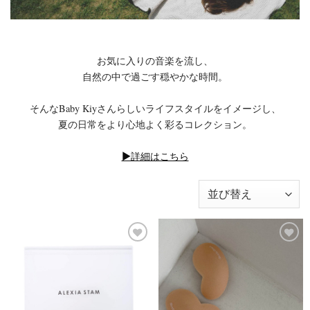
お気に入りの音楽を流し、
自然の中で過ごす穏やかな時間。
そんなBaby Kiyさんらしいライフスタイルをイメージし、
夏の日常をより心地よく彩るコレクション。
▶︎詳細はこちら
お気
お気
に入
に入
りに
りに
追加
追加