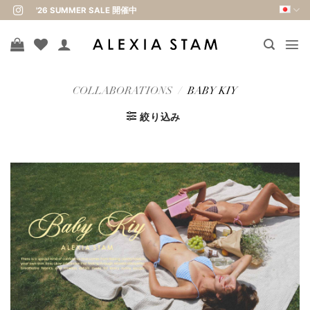
Skip
'26 SUMMER SALE 開催中
to
content
COLLABORATIONS
/
BABY KIY
絞り込み