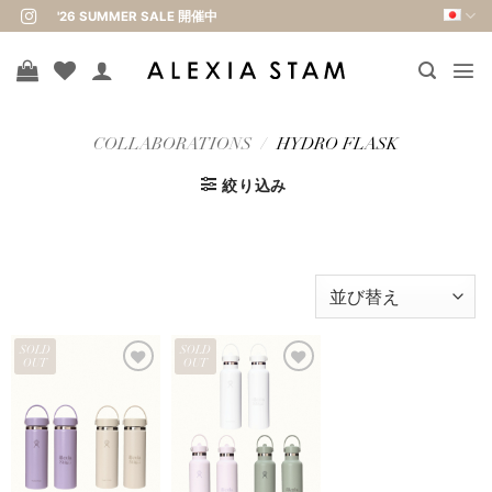
Skip
'26 SUMMER SALE 開催中
to
content
COLLABORATIONS
/
HYDRO FLASK
絞り込み
SOLD
SOLD
OUT
OUT
お気
お気
に入
に入
りに
りに
追加
追加