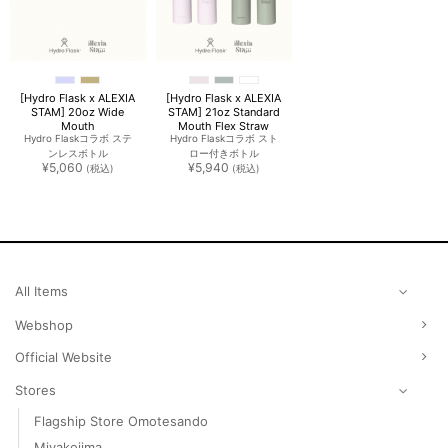
[Hydro Flask x ALEXIA
[Hydro Flask x ALEXIA
STAM] 20oz Wide
STAM] 21oz Standard
Mouth
Mouth Flex Straw
Hydro Flaskコラボ ステ
Hydro Flaskコラボ スト
ンレスボトル
ロー付きボトル
¥
5,060
¥
5,940
(税込)
(税込)
All Items
Webshop
Official Website
Stores
Flagship Store Omotesando
Miyakojima