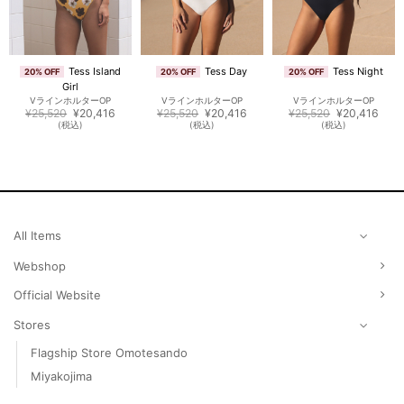
Tess Island
Tess Day
Tess Night
20% OFF
20% OFF
20% OFF
Girl
VラインホルターOP
VラインホルターOP
VラインホルターOP
元
現
元
現
元
現
¥
25,520
¥
20,416
¥
25,520
¥
20,416
¥
25,520
¥
20,416
の
在
の
在
の
在
(税込)
(税込)
(税込)
価
の
価
の
価
の
格
価
格
価
格
価
は
格
は
格
は
格
¥25,520
は
¥25,520
は
¥25,520
は
で
¥20,416
で
¥20,416
で
¥20,
し
で
し
で
し
で
た。
す。
た。
す。
た。
す。
All Items
Webshop
Official Website
Stores
Flagship Store Omotesando
Miyakojima