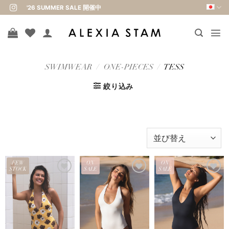
Skip
'26 SUMMER SALE 開催中
to
content
SWIMWEAR
/
ONE-PIECES
/
TESS
絞り込み
FEW
ON
ON
STOCK
SALE
SALE
お気
お気
お気
に入
に入
に入
りに
りに
りに
追加
追加
追加