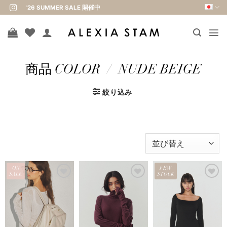
Skip
'26 SUMMER SALE 開催中
to
content
商品 COLOR
/
NUDE BEIGE
絞り込み
ON
FEW
SALE
STOCK
お気
お気
お気
に入
に入
に入
りに
りに
りに
追加
追加
追加