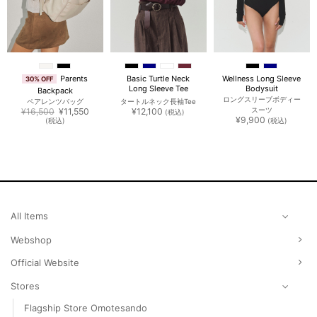
Parents
Basic Turtle Neck
Wellness Long Sleeve
30% OFF
Long Sleeve Tee
Bodysuit
Backpack
ロングスリーブボディー
ペアレンツバッグ
タートルネック長袖Tee
元
現
¥
16,500
¥
11,550
¥
12,100
スーツ
(税込)
の
在
¥
9,900
(税込)
(税込)
価
の
格
価
は
格
¥16,500
は
で
¥11,550
し
で
た。
す。
All Items
Webshop
Official Website
Stores
Flagship Store Omotesando