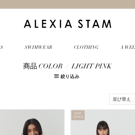
S
SWIMWEAR
CLOTHING
A WEL
商品 COLOR
/
LIGHT PINK
絞り込み
FEW
STOCK
お気
お気
に入
に入
りに
りに