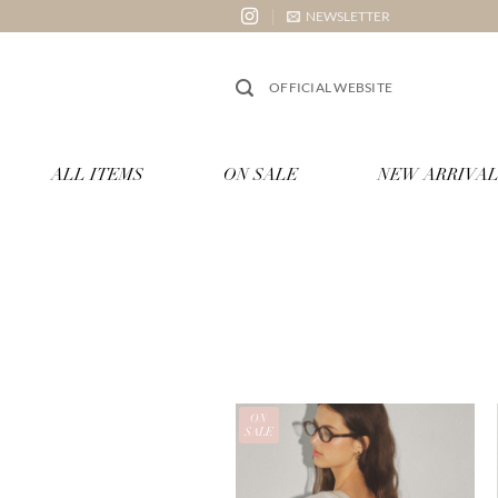
Skip
NEWSLETTER
to
content
OFFICIAL WEBSITE
ALL ITEMS
ON SALE
NEW ARRIVAL
ON
SALE
お気
に入
りに