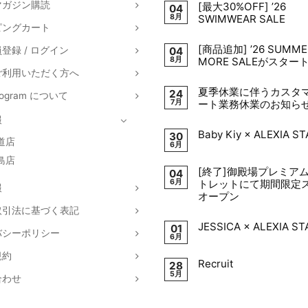
マガジン購読
[最大30%OFF] ’26
04
8月
SWIMWEAR SALE
ピングカート
[商品追加] ’26 SUMME
登録 / ログイン
04
8月
MORE SALEがスター
ご利用いただく方へ
夏季休業に伴うカスタ
24
Program について
7月
ート業務休業のお知ら
報
Baby Kiy × ALEXIA S
30
道店
6月
島店
[終了]御殿場プレミア
04
6月
トレットにて期間限定
報
オープン
取引法に基づく表記
JESSICA × ALEXIA S
01
バシーポリシー
6月
規約
Recruit
28
5月
合わせ