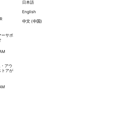
日本語
English
R
中文 (中国)
ト
マーサポ
せ
TAM
ム・アウ
ストアが
TAM