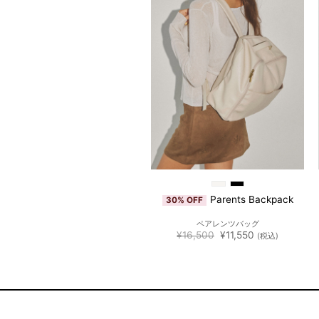
追加
Parents Backpack
30% OFF
ペアレンツバッグ
元
現
¥
16,500
¥
11,550
(税込)
の
在
価
の
格
価
は
格
¥16,500
は
で
¥11,550
し
で
た。
す。