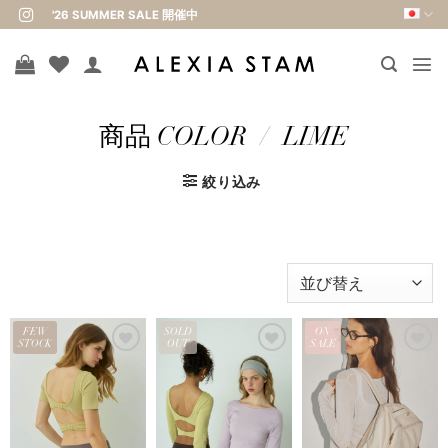
Skip
'26 SUMMER SALE 開催中
to
content
商品 COLOR
/
LIME
絞り込み
FEW
SOLD
ON
STOCK
OUT
SALE
お気
お気
お気
に入
に入
に入
りに
りに
りに
追加
追加
追加