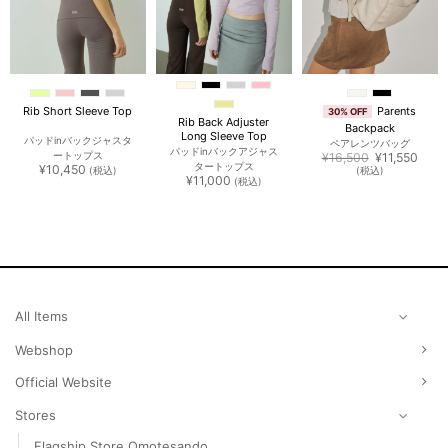
Parents
Rib Short Sleeve Top
30% OFF
Rib Back Adjuster
Backpack
Long Sleeve Top
パッドinバックジャスタ
ペアレンツバッグ
パッドinバックアジャス
元
現
ートップス
¥
16,500
¥
11,550
タートップス
の
在
¥
10,450
(税込)
(税込)
¥
11,000
価
の
(税込)
格
価
は
格
¥16,500
は
で
¥11,
し
で
た。
す。
All Items
Webshop
Official Website
Stores
Flagship Store Omotesando