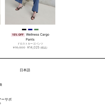
Wellness Cargo
15% OFF
Pants
ドロストカーゴパンツ
元
現
¥
16,500
¥
14,025
(税込)
の
在
価
の
格
価
は
格
¥16,500
は
で
¥14,025
し
で
日本語
た。
す。
R
ト
マーサポ
せ