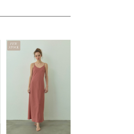
し
で
た。
す。
FEW
STOCK