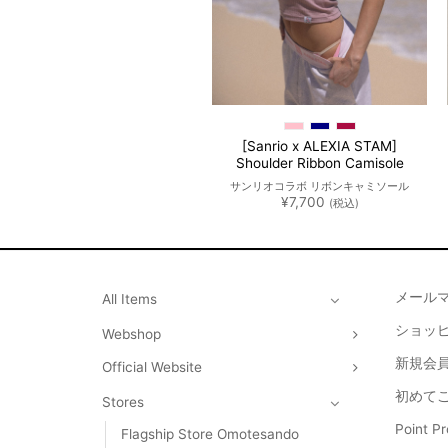
[Sanrio x ALEXIA STAM]
Halter Neck Top
50% OFF
Shoulder Ribbon Camisole
ホルターネックトップス
サンリオコラボ リボンキャミソール
元
現
¥
12,100
¥
6,050
¥
7,700
(税込)
(税込)
の
在
価
の
格
価
は
格
¥12,100
は
で
¥6,050
し
で
メール
All Items
た。
す。
ショッ
Webshop
新規会員
Official Website
初めて
Stores
Point 
Flagship Store Omotesando