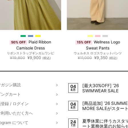
Plaid Ribbon
Wellness Logo
50% OFF
15% OFF
Camisole Dress
Sweat Pants
リボンストラップギンガムワンピ
ウェルネス ロゴスウェットパンツ
元
現
元
現
¥
19,800
¥
9,900
¥
11,000
¥
9,350
(税込)
(税込)
の
在
の
在
価
の
価
の
格
価
格
価
は
格
は
格
¥19,800
は
¥11,000
は
で
¥9,900
で
¥9,350
し
で
し
で
マガジン購読
[最大30%OFF] ’26
04
た。
す。
た。
す。
8月
SWIMWEAR SALE
ピングカート
[商品追加] ’26 SUMME
登録 / ログイン
04
8月
MORE SALEがスター
ご利用いただく方へ
夏季休業に伴うカスタ
24
Program について
7月
ート業務休業のお知ら