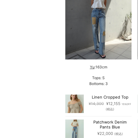
Michiko
:158cm
Yu
:163cm
Tops: S
Tops: S
Bottoms: 1
Bottoms: 3
Linen Cropped Top
Linen Cropped Top
元
現
元
現
¥
14,300
¥
12,155
¥
14,300
¥
12,155
15%OFF
15%OFF
の
在
の
在
(税込)
(税込)
価
の
価
の
格
価
格
価
Patchwork Denim
Patchwork Denim
は
格
は
格
Pants Blue
Pants Blue
¥14,300
は
¥14,300
は
¥
22,000
¥
22,000
(税込)
(税込)
で
¥12,155
で
¥12,155