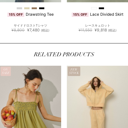
Drawstring Tee
Lace Divided Skirt
15% OFF
15% OFF
サイドドロストTシャツ
レースキュロット
元
現
元
現
¥
8,800
¥
7,480
¥
11,550
¥
9,818
(税込)
(税込)
の
在
の
在
価
の
価
の
格
価
格
価
は
格
は
格
¥8,800
は
¥11,550
は
で
¥7,480
で
¥9,818
RELATED PRODUCTS
し
で
し
で
た。
す。
た。
す。
ON
FEW
SALE
STOCK