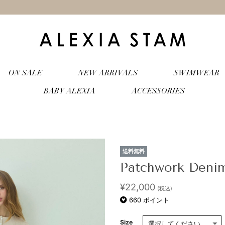
ON SALE
NEW ARRIVALS
SWIMWEAR
BABY ALEXIA
ACCESSORIES
送料無料
Patchwork Denim
¥
22,000
(税込)
660
ポイント
Size