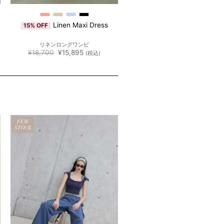
Linen Maxi Dress
15% OFF
リネンロングワンピ
元
現
¥
18,700
¥
15,895
(税込)
の
在
価
の
格
価
は
格
¥18,700
は
で
¥15,895
し
で
た。
す。
FEW
STOCK