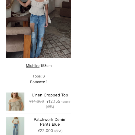
Michiko
:158cm
Tops: S
Bottoms: 1
Linen Cropped Top
元
現
¥
14,300
¥
12,155
15%OFF
の
在
(税込)
価
の
格
価
Patchwork Denim
は
格
Pants Blue
¥14,300
は
¥
22,000
(税込)
55
で
¥12,155