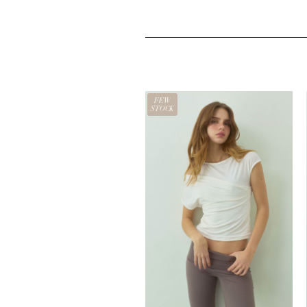
し
で
し
で
た。
す。
た。
す。
EW
FEW
OCK
STOCK