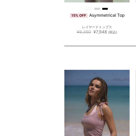
Rib Short Sleeve
Asymmetrical Top
15% OFF
15% OFF
Cardigan
リブ半袖カーディガン
レイヤードトップス
元
現
元
現
¥
8,800
¥
7,480
¥
9,350
¥
7,948
(税込)
(税込)
の
在
の
在
価
の
価
の
格
価
格
価
は
格
は
格
¥8,800
は
¥9,350
は
で
¥7,480
で
¥7,948
し
で
し
で
た。
す。
た。
す。
N
LE