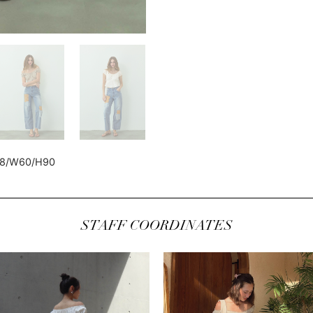
78/W60/H90
STAFF COORDINATES