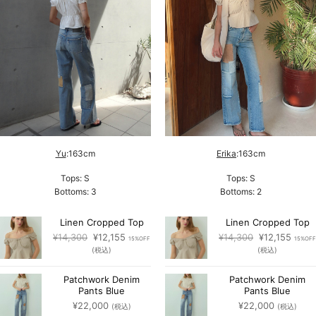
Yu
:163cm
Erika
:163cm
Tops: S
Tops: S
Bottoms: 3
Bottoms: 2
Linen Cropped Top
Linen Cropped Top
元
現
元
現
¥
14,300
¥
12,155
¥
14,300
¥
12,155
15%OFF
15%OFF
の
在
の
在
(税込)
(税込)
価
の
価
の
格
価
格
価
Patchwork Denim
Patchwork Denim
は
格
は
格
Pants Blue
Pants Blue
¥14,300
は
¥14,300
は
¥
22,000
¥
22,000
(税込)
(税込)
で
¥12,155
で
¥12,1