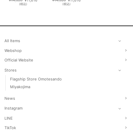
¥
14,520
¥
11,616
¥
14,520
¥
11,616
の
在
の
在
(税込)
(税込)
価
の
価
の
格
価
格
価
は
格
は
格
¥14,520
は
¥14,520
は
で
¥11,616
で
¥11,616
し
で
し
で
た。
す。
た。
す。
All Items
Webshop
Official Website
Stores
Flagship Store Omotesando
Miyakojima
News
Instagram
LINE
TikTok