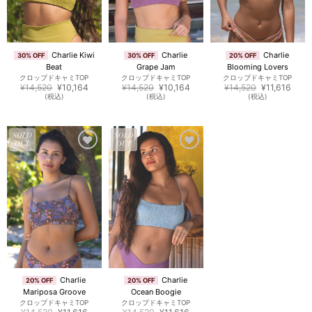
Charlie Kiwi
Charlie
Charlie
30% OFF
30% OFF
20% OFF
Beat
Grape Jam
Blooming Lovers
クロップドキャミTOP
クロップドキャミTOP
クロップドキャミTOP
元
現
元
現
元
現
¥
14,520
¥
10,164
¥
14,520
¥
10,164
¥
14,520
¥
11,616
の
在
の
在
の
在
(税込)
(税込)
(税込)
価
の
価
の
価
の
格
価
格
価
格
価
は
格
は
格
は
格
¥14,520
は
¥14,520
は
¥14,520
は
で
¥10,164
で
¥10,164
で
¥11,6
SOLD
SOLD
し
で
し
で
し
で
OUT
OUT
た。
す。
た。
す。
た。
す。
お気
お気
に入
に入
りに
りに
追加
追加
Charlie
Charlie
20% OFF
20% OFF
Mariposa Groove
Ocean Boogie
クロップドキャミTOP
クロップドキャミTOP
元
現
元
現