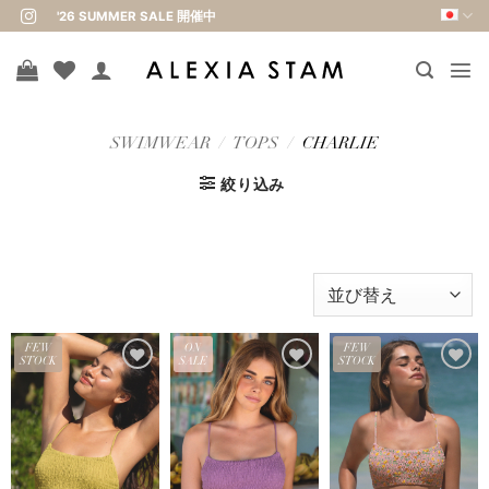
Skip
'26 SUMMER SALE 開催中
to
content
SWIMWEAR
/
TOPS
/
CHARLIE
絞り込み
FEW
ON
FEW
STOCK
SALE
STOCK
お気
お気
お気
に入
に入
に入
りに
りに
りに
追加
追加
追加