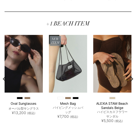
価
の
価
の
格
価
格
価
は
格
は
格
¥10,450
は
¥10,450
は
で
¥7,315
で
¥8,3
し
で
し
で
た。
す。
た。
す。
+1 BEACH ITEM
NEW
ITEM
Oval Sunglasses
Mesh Bag
ALEXIA STAM Beach
Sandals Beige
パイピングメッシュバ
オーバル型サングラス
ハイビスカスフラワー
¥
13,200
ッグ
(税込)
¥
7,700
サンダル
(税込)
¥
5,500
(税込)