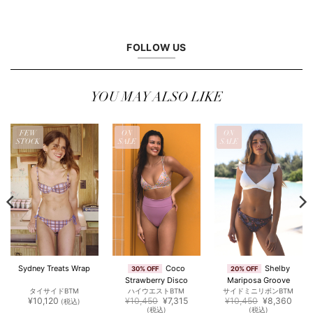
FOLLOW US
YOU MAY ALSO LIKE
FEW
ON
ON
STOCK
SALE
SALE
Coco
Shelby
Sydney Treats Wrap
30% OFF
20% OFF
Strawberry Disco
Mariposa Groove
タイサイドBTM
ハイウエストBTM
サイドミニリボンBTM
元
現
元
現
¥
10,120
¥
10,450
¥
7,315
¥
10,450
¥
8,360
(税込)
の
在
の
在
(税込)
(税込)