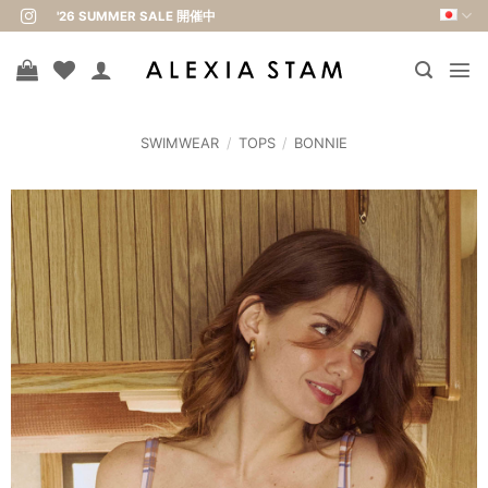
Skip
'26 SUMMER SALE 開催中
to
content
SWIMWEAR
/
TOPS
/
BONNIE