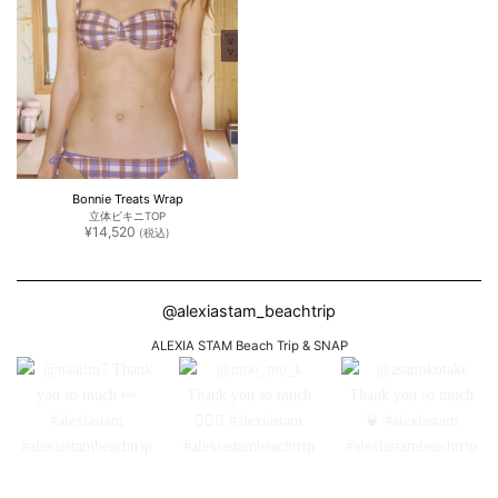
Bonnie Treats Wrap
立体ビキニTOP
¥
14,520
(税込)
@alexiastam_beachtrip
ALEXIA STAM Beach Trip & SNAP