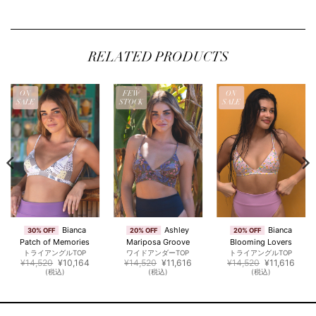
RELATED PRODUCTS
ON
FEW
ON
SALE
STOCK
SALE
Bianca
Ashley
Bianca
30% OFF
20% OFF
20% OFF
Patch of Memories
Mariposa Groove
Blooming Lovers
トライアングルTOP
ワイドアンダーTOP
トライアングルTOP
元
現
元
現
元
現
¥
14,520
¥
10,164
¥
14,520
¥
11,616
¥
14,520
¥
11,616
の
在
の
在
の
在
(税込)
(税込)
(税込)
価
の
価
の
価
の
格
価
格
価
格
価
は
格
は
格
は
格
¥14,520
は
¥14,520
は
¥14,520
は
で
¥10,164
で
¥11,616
で
¥11,6