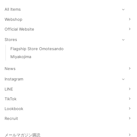
し
で
し
で
し
で
た。
す。
た。
す。
た。
す。
All Items
Webshop
Official Website
Stores
Flagship Store Omotesando
Miyakojima
News
Instagram
LINE
TikTok
Lookbook
Recruit
メールマガジン購読