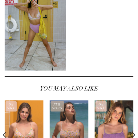
YOU MAY ALSO LIKE
ON
FEW
ON
SALE
STOCK
SALE