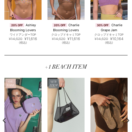
Ashley
Charlie
Charlie
20% OFF
20% OFF
30% OFF
Blooming Lovers
Blooming Lovers
Grape Jam
ワイドアンダーTOP
クロップドキャミTOP
クロップドキャミTOP
元
現
元
現
元
現
¥
14,520
¥
11,616
¥
14,520
¥
11,616
¥
14,520
¥
10,164
の
在
の
在
の
在
(税込)
(税込)
(税込)
価
の
価
の
価
の
格
価
格
価
格
価
は
格
は
格
は
格
¥14,520
は
¥14,520
は
¥14,520
は
,164
で
¥11,616
で
¥11,616
で
¥10,
し
で
し
で
し
で
。
た。
す。
た。
す。
た。
す。
+1 BEACH ITEM
ON
NEW
SALE
ITEM