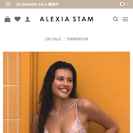
Skip
'26 SUMMER SALE 開催中
to
content
ON SALE
/
SWIMWEAR