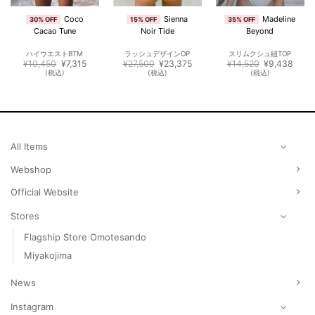
Coco
Sienna
Madeline
30% OFF
15% OFF
35% OFF
Cacao Tune
Noir Tide
Beyond
ハイウエストBTM
ラッシュデザインOP
スリムクシュ紐TOP
元
現
元
現
元
現
¥
10,450
¥
7,315
¥
27,500
¥
23,375
¥
14,520
¥
9,438
の
在
の
在
の
在
(税込)
(税込)
(税込)
価
の
価
の
価
の
格
価
格
価
格
価
は
格
は
格
は
格
¥10,450
は
¥27,500
は
¥14,520
は
で
¥7,315
で
¥23,375
で
¥9,4
3,375
し
で
し
で
し
で
た。
す。
た。
す。
た。
す。
。
All Items
Webshop
Official Website
Stores
Flagship Store Omotesando
Miyakojima
News
Instagram