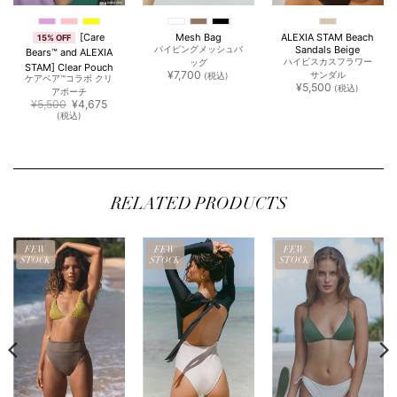
[Care
Mesh Bag
ALEXIA STAM Beach
15% OFF
Sandals Beige
パイピングメッシュバ
Bears™ and ALEXIA
ハイビスカスフラワー
ッグ
STAM] Clear Pouch
¥
7,700
サンダル
(税込)
ケアベア™︎コラボ クリ
¥
5,500
(税込)
アポーチ
元
現
¥
5,500
¥
4,675
の
在
(税込)
価
の
格
価
は
格
¥5,500
は
で
¥4,675
し
で
た。
す。
RELATED PRODUCTS
FEW
FEW
FEW
STOCK
STOCK
STOCK