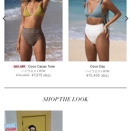
Coco Cacao Tune
Coco Day
30% OFF
ハイウエストBTM
ハイウエストBTM
元
現
¥
10,450
¥
7,315
¥
10,450
(税込)
(税込)
の
在
価
の
格
価
は
格
¥10,450
は
で
¥7,315
し
で
SHOP THE LOOK
た。
す。