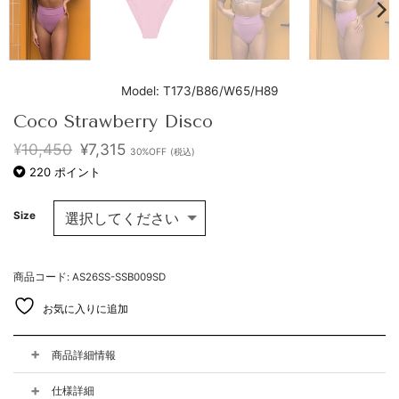
Model: T173/B86/W65/H89
Coco Strawberry Disco
元
現
¥
10,450
¥
7,315
30%OFF
(税込)
の
在
220
ポイント
価
の
格
価
は
格
Size
¥10,450
は
で
¥7,315
し
で
た。
す。
商品コード: AS26SS-SSB009SD
お気に入りに追加
商品詳細情報
仕様詳細