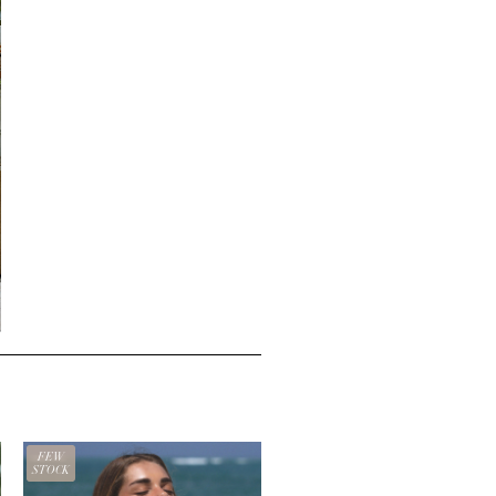
FEW
STOCK