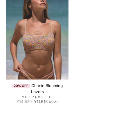
Charlie Blooming
20% OFF
Lovers
クロップドキャミTOP
元
現
¥
14,520
¥
11,616
(税込)
の
在
価
の
格
価
は
格
¥14,520
は
で
¥11,616
し
で