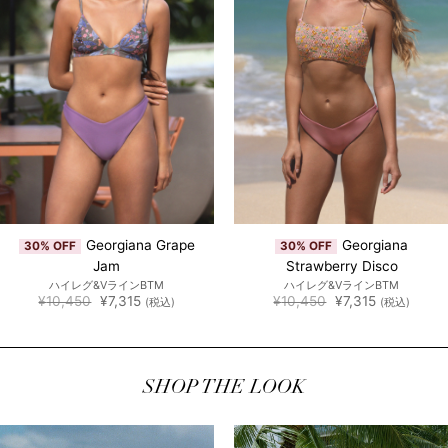
Georgiana Grape
Georgiana
30% OFF
30% OFF
Jam
Strawberry Disco
ハイレグ&VラインBTM
ハイレグ&VラインBTM
元
現
元
現
¥
10,450
¥
7,315
¥
10,450
¥
7,315
(税込)
(税込)
の
在
の
在
価
の
価
の
格
価
格
価
は
格
は
格
¥10,450
は
¥10,450
は
で
¥7,315
で
¥7,315
SHOP THE LOOK
し
で
し
で
た。
す。
た。
す。