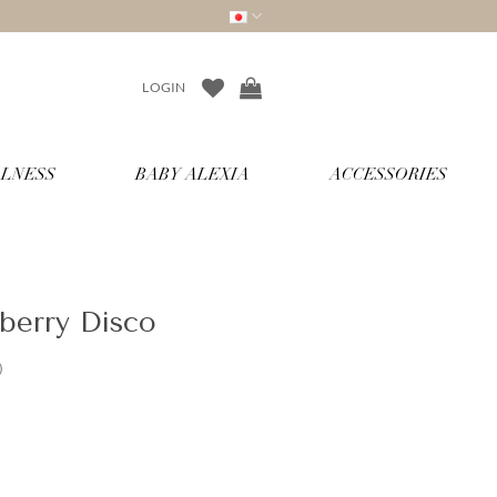
LOGIN
LNESS
BABY ALEXIA
ACCESSORIES
berry Disco
)