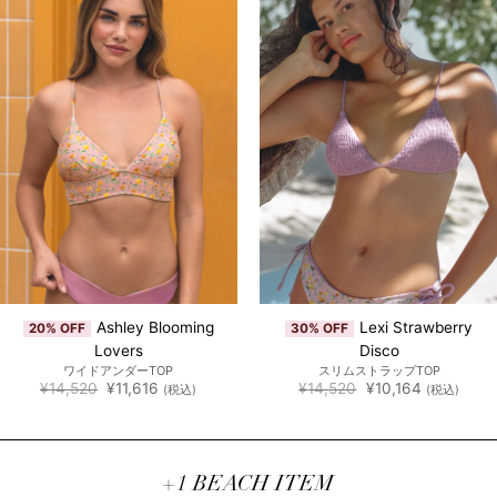
Ashley Blooming
Lexi Strawberry
20% OFF
30% OFF
Lovers
Disco
ワイドアンダーTOP
スリムストラップTOP
元
現
元
現
¥
14,520
¥
11,616
¥
14,520
¥
10,164
(税込)
(税込)
の
在
の
在
価
の
価
の
格
価
格
価
は
格
は
格
¥14,520
は
¥14,520
は
で
¥11,616
で
¥10,164
+1 BEACH ITEM
し
で
し
で