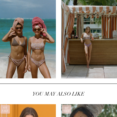
YOU MAY ALSO LIKE
ON
ON
SALE
SALE