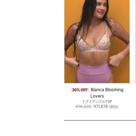
Kylie Strawberry
Bianca Blooming
30% OFF
20% OFF
Disco
Lovers
三角フリルTOP
トライアングルTOP
元
現
元
現
¥
14,520
¥
10,164
¥
14,520
¥
11,616
(税込)
(税込)
の
在
の
在
価
の
価
の
格
価
格
価
は
格
は
格
¥14,520
は
¥14,520
は
で
¥10,164
で
¥11,616
し
で
し
で