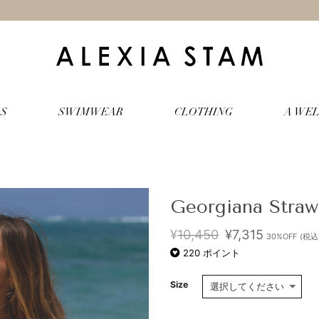
S
SWIMWEAR
CLOTHING
A WEL
Georgiana Straw
元
現
¥
10,450
¥
7,315
30%OFF
(税込
の
在
220
ポイント
価
の
格
価
は
格
Size
¥10,450
は
で
¥7,315