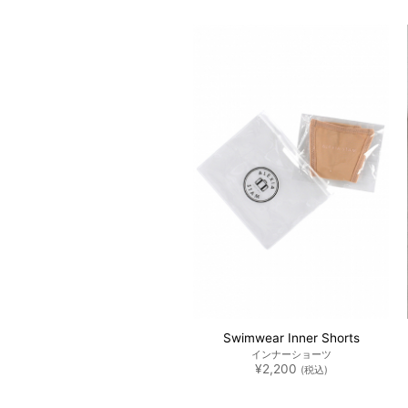
た。
す。
た。
す。
N
LE
Swimwear Inner Shorts
インナーショーツ
Terry Cloth Bag
15% OFF
¥
2,200
(税込)
パイル地 ショルダーバッグ
元
現
¥
11,000
¥
9,350
(税込)
の
在