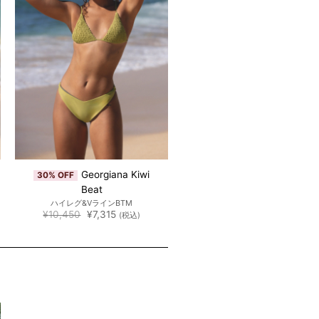
Georgiana Kiwi
30% OFF
Beat
ハイレグ&VラインBTM
元
現
¥
10,450
¥
7,315
(税込)
の
在
価
の
格
価
は
格
¥10,450
は
で
¥7,315
し
で
た。
す。