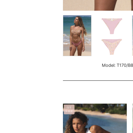
Model: T170/B
ON
SALE