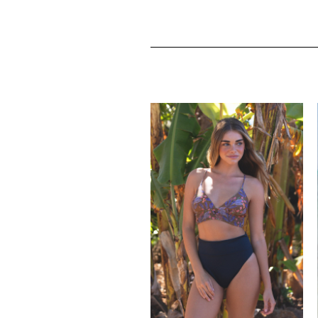
価
の
格
価
は
格
¥11,000
は
で
¥9,350
し
で
た。
す。
EW
OCK