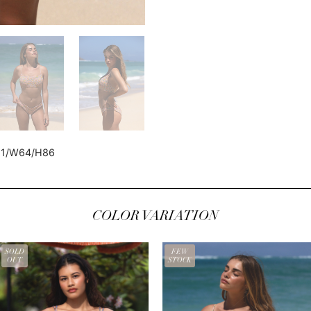
81/W64/H86
COLOR VARIATION
SOLD
FEW
OUT
STOCK