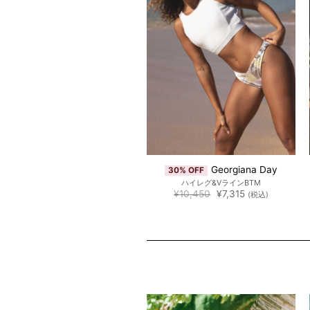
Georgiana Day
30% OFF
ハイレグ&VラインBTM
元
現
¥
10,450
¥
7,315
(税込)
の
在
価
の
格
価
は
格
¥10,450
は
で
¥7,315
し
で
た。
す。