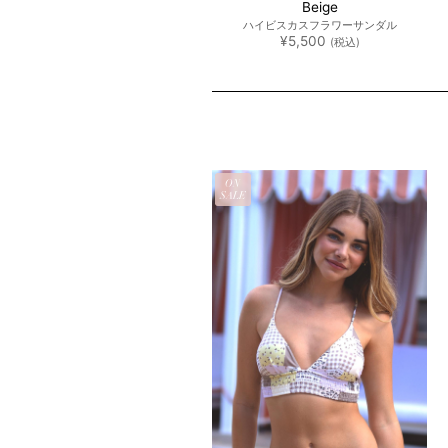
¥
1,980
(税込)
Beige
ハイビスカスフラワーサンダル
¥
5,500
(税込)
EW
ON
OCK
SALE