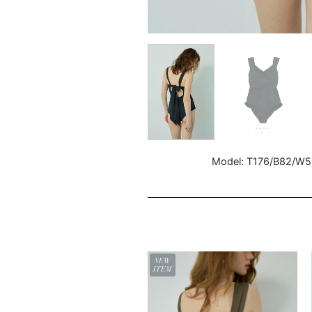
Model: T176/B82/
NEW
ITEM