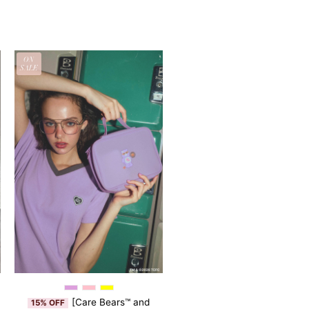
ON
SALE
[Care Bears™ and
15% OFF