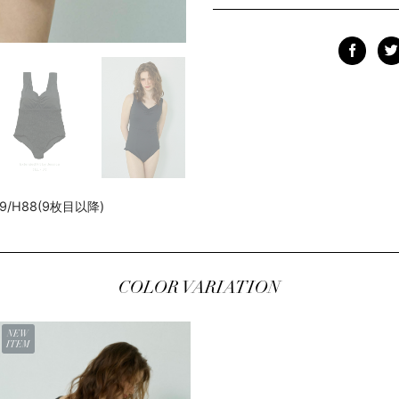
W59/H88(9枚目以降)
COLOR VARIATION
NEW
ITEM