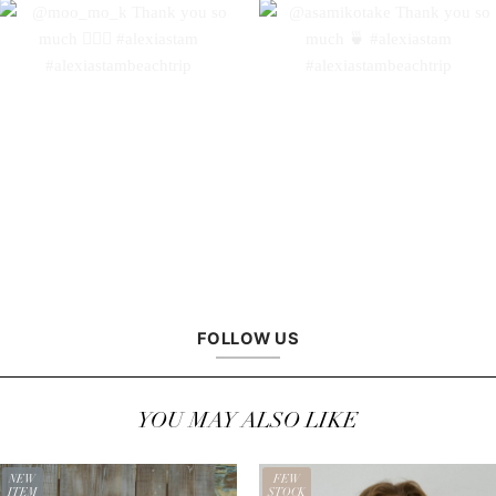
FOLLOW US
YOU MAY ALSO LIKE
NEW
FEW
ITEM
STOCK