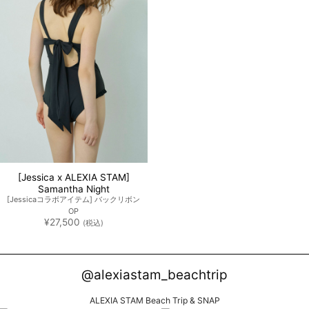
[Jessica x ALEXIA STAM]
Samantha Night
[Jessicaコラボアイテム] バックリボン
OP
¥
27,500
(税込)
@alexiastam_beachtrip
ALEXIA STAM Beach Trip & SNAP