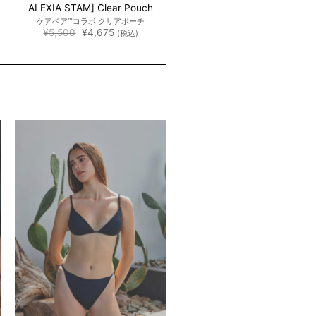
ALEXIA STAM] Clear Pouch
ケアベア™︎コラボ クリアポーチ
元
現
¥
5,500
¥
4,675
(税込)
の
在
価
の
格
価
は
格
¥5,500
は
で
¥4,675
し
で
た。
す。