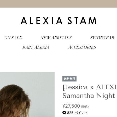
ON SALE
NEW ARRIVALS
SWIMWEAR
BABY ALEXIA
ACCESSORIES
送料無料
[Jessica x ALE
Samantha Night
¥
27,500
(税込)
825
ポイント