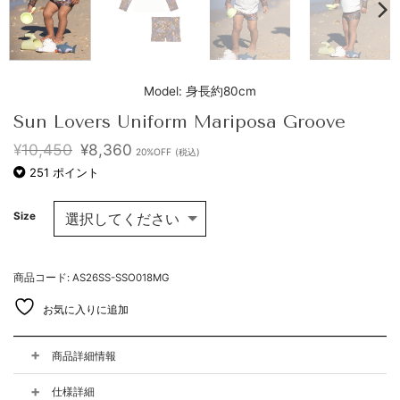
Model: 身長約80cm
Sun Lovers Uniform Mariposa Groove
元
現
¥
10,450
¥
8,360
20%OFF
(税込)
の
在
251
ポイント
価
の
格
価
は
格
Size
¥10,450
は
で
¥8,360
し
で
た。
す。
商品コード: AS26SS-SSO018MG
お気に入りに追加
商品詳細情報
仕様詳細