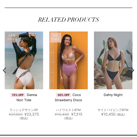
RELATED PRODUCTS
FEW
ON
STOCK
SALE
Sienna
Coco
Dafny Night
15% OFF
30% OFF
Noir Tide
Strawberry Disco
ラッシュデザインOP
ハイウエストBTM
サイドパイピングBTM
元
現
元
現
¥
27,500
¥
23,375
¥
10,450
¥
7,315
¥
10,450
(税込)
の
在
の
在
(税込)
(税込)
価
の
価
の
格
価
格
価
は
格
は
格
¥27,500
は
¥10,450
は
で
¥23,375
で
¥7,315