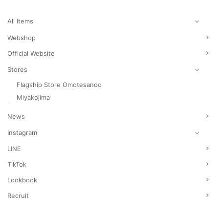
し
で
し
で
た。
す。
た。
す。
All Items
Webshop
Official Website
Stores
Flagship Store Omotesando
Miyakojima
News
Instagram
LINE
TikTok
Lookbook
Recruit