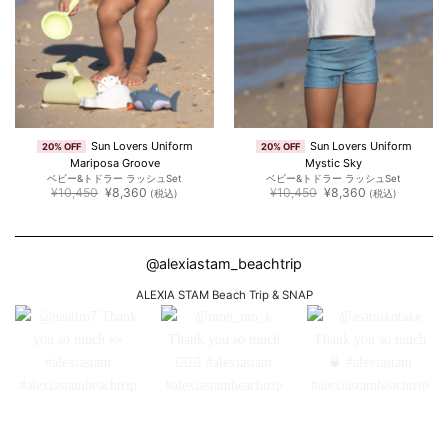
Sun Lovers Uniform
Sun Lovers Uniform
20% OFF
20% OFF
Mariposa Groove
Mystic Sky
ベビー&トドラー ラッシュSet
ベビー&トドラー ラッシュSet
元
現
元
現
¥
10,450
¥
8,360
¥
10,450
¥
8,360
(税込)
(税込)
の
在
の
在
価
の
価
の
格
価
格
価
は
格
は
格
¥10,450
は
¥10,450
は
@alexiastam_beachtrip
で
¥8,360
で
¥8,360
し
で
し
で
た。
す。
た。
す。
ALEXIA STAM Beach Trip & SNAP