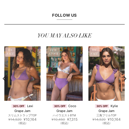
FOLLOW US
YOU MAY ALSO LIKE
ON
FEW
ON
SALE
STOCK
SALE
Lexi
Coco
Kylie
30% OFF
30% OFF
30% OFF
Grape Jam
Grape Jam
Grape Jam
スリムストラップTOP
ハイウエストBTM
三角フリルTOP
元
現
元
現
元
現
¥
14,520
¥
10,164
¥
10,450
¥
7,315
¥
14,520
¥
10,164
の
在
の
在
の
在
(税込)
(税込)
(税込)
価
の
価
の
価
の