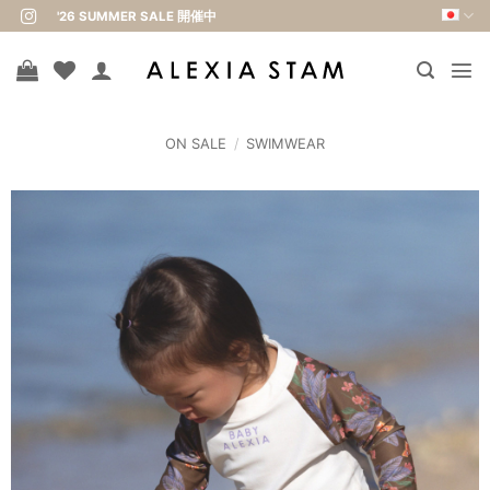
Skip
'26 SUMMER SALE 開催中
to
content
ON SALE
/
SWIMWEAR