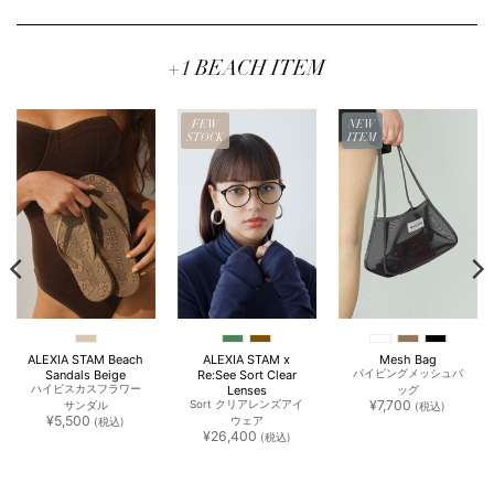
格
価
格
価
格
価
は
格
は
格
は
格
¥14,520
は
¥10,450
は
¥14,520
は
0,416
で
¥10,164
で
¥7,315
で
¥10,
し
で
し
で
し
で
。
た。
す。
た。
す。
た。
す。
+1 BEACH ITEM
FEW
NEW
STOCK
ITEM
ALEXIA STAM Beach
ALEXIA STAM x
Mesh Bag
Sandals Beige
Re:See Sort Clear
パイピングメッシュバ
Lenses
ハイビスカスフラワー
ッグ
¥
7,700
Sort クリアレンズアイ
サンダル
(税込)
¥
5,500
ウェア
(税込)
¥
26,400
(税込)