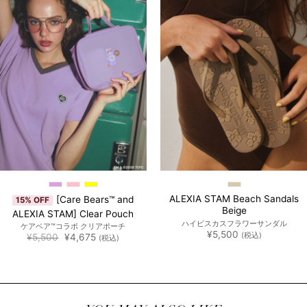
ALEXIA STAM Beach Sandals
[Care Bears™ and
15% OFF
Beige
ALEXIA STAM] Clear Pouch
ハイビスカスフラワーサンダル
ケアベア™︎コラボ クリアポーチ
¥
5,500
(税込)
元
現
¥
5,500
¥
4,675
(税込)
の
在
価
の
格
価
は
格
¥5,500
は
で
¥4,675
し
で