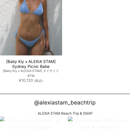
[Baby Kiy x ALEXIA STAM]
Sydney Picnic Babe
[Baby Kiy x ALEXIA STAM] タイサイド
BTM
¥
10,120
(税込)
@alexiastam_beachtrip
ALEXIA STAM Beach Trip & SNAP