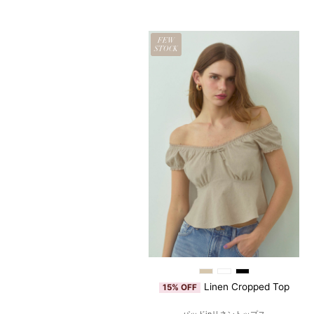
N
FEW
LE
STOCK
Floral Quilted Pouch
Linen Cropped Top
5% OFF
15% OFF