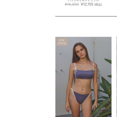
フローラル 横長キルティングポーチ
パッドinリネントップス
元
現
元
現
¥
4,950
¥
4,208
¥
14,300
¥
12,155
(税込)
(税込)
の
在
の
在
価
の
価
の
格
価
格
価
は
格
は
格
¥4,950
は
¥14,300
は
で
¥4,208
で
¥12,155
し
で
し
で
た。
す。
た。
す。
EW
FEW
OCK
STOCK