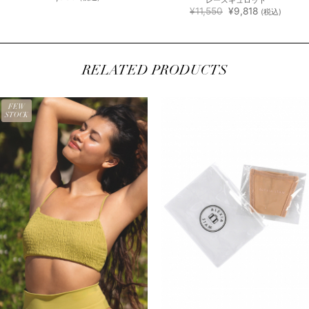
レースキュロット
元
現
¥
11,550
¥
9,818
(税込)
の
在
価
の
格
価
は
格
¥11,550
は
で
¥9,818
RELATED PRODUCTS
し
で
た。
す。
FEW
STOCK