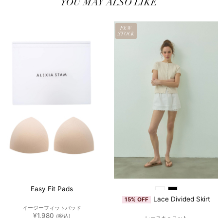
た。
す。
YOU MAY ALSO LIKE
FEW
STOCK
Easy Fit Pads
Lace Divided Skirt
15% OFF
イージーフィットパッド
¥
1,980
(税込)