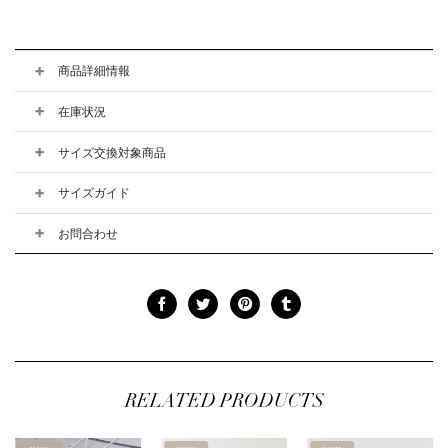
は
格
格
価
¥8,800
は
は
格
80
で
¥7,480
¥8,800
は
し
で
で
¥7,48
た。
す。
し
で
た。
す。
商品詳細情報
在庫状況
サイズ交換対象商品
サイズガイド
お問合わせ
RELATED PRODUCTS