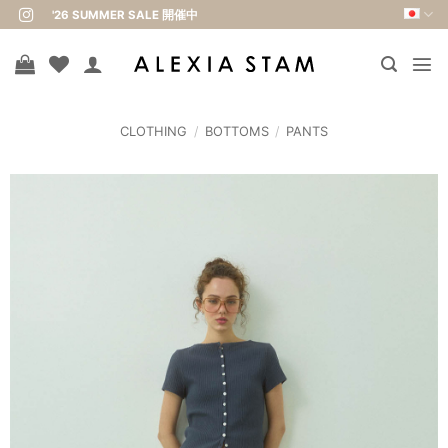
Skip
'26 SUMMER SALE 開催中
to
content
CLOTHING
/
BOTTOMS
/
PANTS