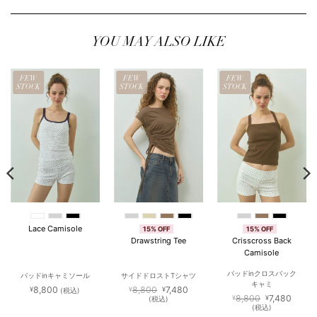
YOU MAY ALSO LIKE
FEW
FEW
FEW
STOCK
STOCK
STOCK
Lace Camisole
15% OFF
15% OFF
Drawstring Tee
Crisscross Back
Camisole
パッドinクロスバック
パッドinキャミソール
サイドドロストTシャツ
キャミ
元
現
8,800
8,800
7,480
¥
¥
¥
(税込)
の
在
元
現
8,800
7,480
¥
¥
(税込)
価
の
の
在
(税込)
格
価
価
の