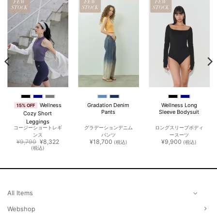
FEW
FEW
FEW
STOCK
STOCK
STOCK
Wellness
Gradation Denim
Wellness Long
15% OFF
Pants
Sleeve Bodysuit
Cozy Short
Leggings
コージーショートレギ
グラデーションデニム
ロングスリーブボディ
ンス
パンツ
ースーツ
元
現
¥
9,790
¥
8,322
¥
18,700
¥
9,900
(税込)
(税込)
の
在
(税込)
価
の
格
価
は
格
¥9,790
は
で
¥8,322
し
で
た。
す。
All Items
Webshop