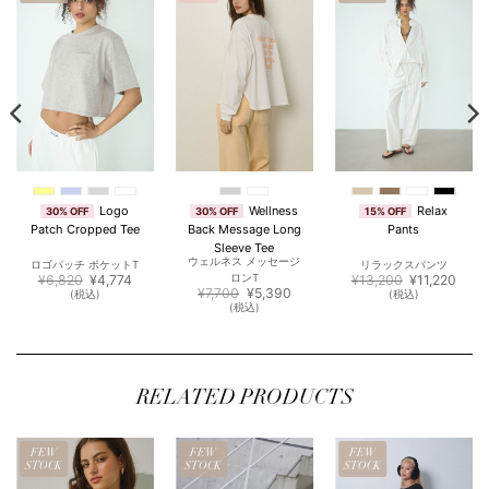
Logo
Wellness
Relax
30% OFF
30% OFF
15% OFF
Patch Cropped Tee
Back Message Long
Pants
Sleeve Tee
ウェルネス メッセージ
ロゴパッチ ポケットT
リラックスパンツ
元
現
元
現
¥
6,820
¥
4,774
ロンT
¥
13,200
¥
11,220
の
在
元
現
の
在
¥
7,700
¥
5,390
(税込)
(税込)
価
の
の
在
価
の
(税込)
格
価
価
の
格
価
は
格
格
価
は
格
¥6,820
は
は
格
¥13,200
は
で
¥4,774
¥7,700
は
で
¥11,
350
し
で
で
¥5,390
し
で
た。
す。
し
で
た。
す。
。
た。
す。
RELATED PRODUCTS
FEW
FEW
FEW
STOCK
STOCK
STOCK