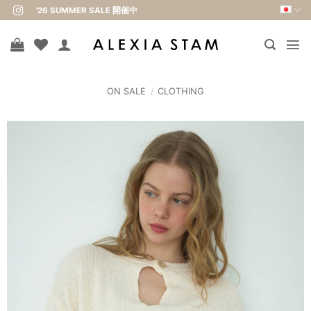
Skip
'26 SUMMER SALE 開催中
to
content
ON SALE
/
CLOTHING