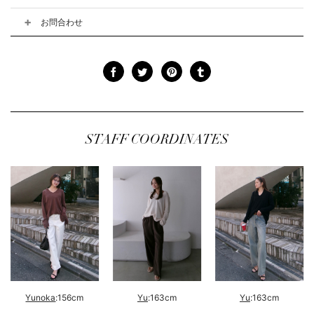
お問合わせ
STAFF COORDINATES
Yunoka
:156cm
Yu
:163cm
Yu
:163cm