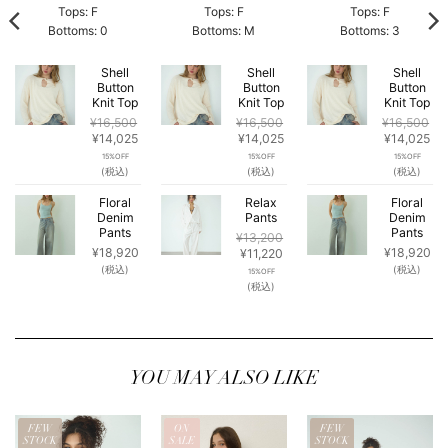
Tops: F
Tops: F
Tops: F
Bottoms: 0
Bottoms: M
Bottoms: 3
Shell
Shell
Shell
Button
Button
Button
Knit Top
Knit Top
Knit Top
現
¥
16,500
¥
16,500
¥
16,500
在
元
現
元
現
元
現
¥
14,025
¥
14,025
¥
14,025
の
の
在
の
在
の
在
15%OFF
15%OFF
15%OFF
価
価
の
価
の
価
の
(税込)
(税込)
(税込)
格
格
価
格
価
格
価
は
は
格
は
格
は
格
Floral
Relax
Floral
14,025
¥16,500
Denim
は
¥16,500
Pants
は
¥16,500
Denim
は
で
Pants
Pants
で
¥14,025
で
¥14,025
で
¥1
¥
13,200
す。
し
で
し
で
し
で
¥
18,920
元
現
¥
18,920
¥
11,220
た。
す。
た。
す。
た。
す
の
在
(税込)
(税込)
15%OFF
価
の
(税込)
格
価
は
格
¥13,200
は
で
¥11,220
し
で
YOU MAY ALSO LIKE
た。
す。
FEW
ON
FEW
STOCK
SALE
STOCK