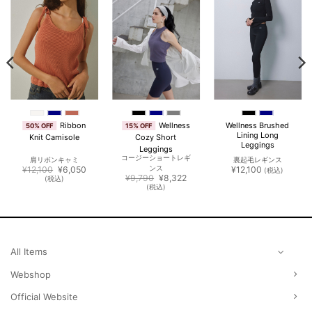
Ribbon
Wellness
Wellness Brushed
50% OFF
15% OFF
Lining Long
Knit Camisole
Cozy Short
Leggings
Leggings
コージーショートレギ
肩リボンキャミ
裏起毛レギンス
元
現
¥
12,100
¥
6,050
ンス
¥
12,100
(税込)
の
在
元
現
¥
9,790
¥
8,322
(税込)
価
の
の
在
(税込)
格
価
価
の
は
格
格
価
¥12,100
は
は
格
で
¥6,050
¥9,790
は
し
で
で
¥8,322
た。
す。
し
で
た。
す。
All Items
Webshop
Official Website