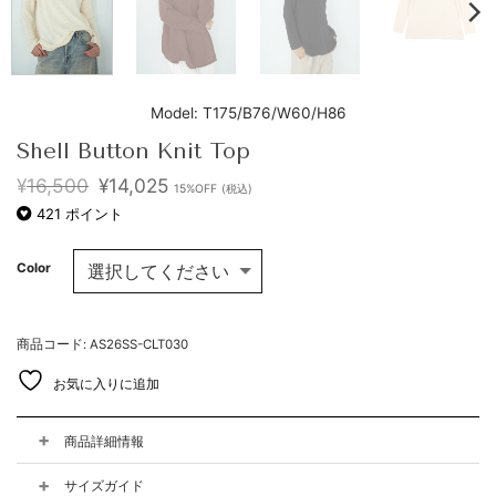
Model: T175/B76/W60/H86
Shell Button Knit Top
元
現
¥
16,500
¥
14,025
15%OFF
(税込)
の
在
421
ポイント
価
の
格
価
は
格
Color
¥16,500
は
で
¥14,025
し
で
た。
す。
商品コード: AS26SS-CLT030
お気に入りに追加
商品詳細情報
サイズガイド