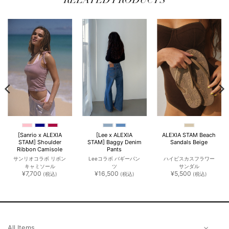
RELATED PRODUCTS
[Sanrio x ALEXIA
[Lee x ALEXIA
ALEXIA STAM Beach
STAM] Shoulder
STAM] Baggy Denim
Sandals Beige
Ribbon Camisole
Pants
サンリオコラボ リボン
Leeコラボ バギーパン
ハイビスカスフラワー
キャミソール
ツ
サンダル
¥
7,700
¥
16,500
¥
5,500
(税込)
(税込)
(税込)
350
。
All Items