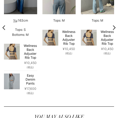
Yu
:163cm
Tops: M
Tops: M
Tops: S
Wellness
Wellness
Bottoms: M
Back
Back
Adjuster
Adjuster
Rib Top
Rib Top
Wellness
¥
10,450
¥
10,450
Back
Adjuster
(税込)
(税込)
Rib Top
¥
10,450
(税込)
Easy
Denim
Pants
¥
17,600
(税込)
YOU MAY ALSO LIKE