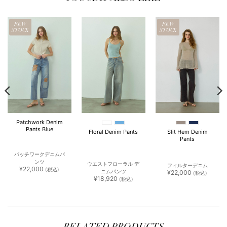
FEW
FEW
STOCK
STOCK
Patchwork Denim
Pants Blue
Floral Denim Pants
Slit Hem Denim
Pants
パッチワークデニムパ
ンツ
ウエストフローラル デ
フィルターデニム
¥
22,000
(税込)
ニムパンツ
¥
22,000
(税込)
¥
18,920
(税込)
883
。