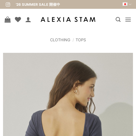
Skip
'26 SUMMER SALE 開催中
to
content
CLOTHING
/
TOPS