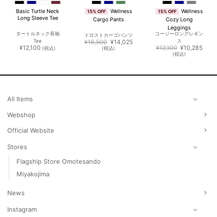
Wellness
Wellness
Basic Turtle Neck
15% OFF
15% OFF
Long Sleeve Tee
Cargo Pants
Cozy Long
Leggings
タートルネック長袖
コージーロングレギン
ドロストカーゴパンツ
元
現
Tee
¥
16,500
¥
14,025
ス
の
在
元
現
¥
12,100
¥
12,100
¥
10,285
(税込)
(税込)
価
の
の
在
(税込)
格
価
価
の
は
格
格
価
¥16,500
は
は
格
で
¥14,025
¥12,100
は
し
で
で
¥10,
た。
す。
し
で
た。
す。
All Items
Webshop
Official Website
Stores
Flagship Store Omotesando
Miyakojima
News
Instagram