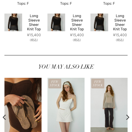
Tops: F
Tops: F
Tops: F
Long
Long
Long
Sleeve
Sleeve
Sleeve
Sheer
Sheer
Sheer
Knit Top
Knit Top
Knit Top
¥
15,400
¥
15,400
¥
15,400
(税込)
(税込)
(税込)
YOU MAY ALSO LIKE
FEW
FEW
STOCK
STOCK