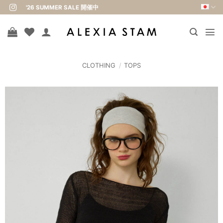
Skip
'26 SUMMER SALE 開催中
to
content
CLOTHING
/
TOPS