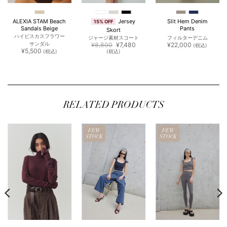
Jersey
ALEXIA STAM Beach
Slit Hem Denim
15% OFF
Sandals Beige
Pants
Skort
ハイビスカスフラワー
ジャージ素材スコート
フィルターデニム
元
現
サンダル
¥
8,800
¥
7,480
¥
22,000
(税込)
の
在
¥
5,500
(税込)
(税込)
価
の
格
価
は
格
¥8,800
は
350
で
¥7,480
し
で
。
た。
す。
RELATED PRODUCTS
FEW
FEW
STOCK
STOCK