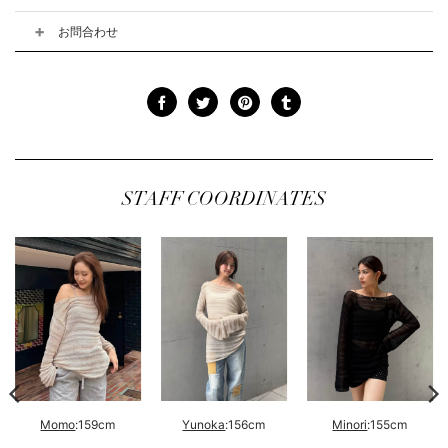
お問合わせ
STAFF COORDINATES
Momo
:159cm
Yunoka
:156cm
Minori
:155cm