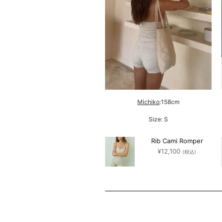
Momo
:159cm
Michiko
:158cm
Size: M
Size: S
Rib Cami Romper
Rib Cami Romper
¥
12,100
¥
12,100
(税込)
(税込)