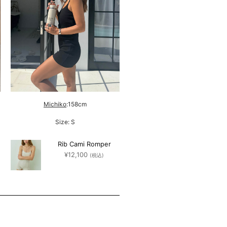
Michiko
:158cm
Size: S
Rib Cami Romper
¥
12,100
(税込)