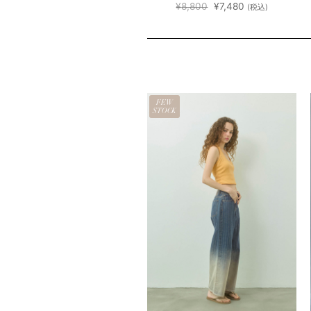
元
現
¥
15,400
¥
8,800
¥
7,480
(税込)
(税込)
の
在
価
の
格
価
は
格
¥8,800
は
で
¥7,480
し
で
た。
す。
EW
FEW
OCK
STOCK