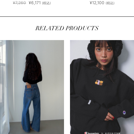
元
現
¥
7,260
¥
6,171
¥
12,100
(税込)
(税込)
の
在
価
の
格
価
は
格
¥7,260
は
で
¥6,171
RELATED PRODUCTS
し
で
た。
す。