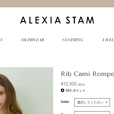
S
SWIMWEAR
CLOTHING
A WEL
Rib Cami Rompe
¥
12,100
(税込)
363
ポイント
Color