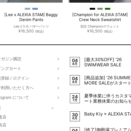
[Lee x ALEXIA STAM] Baggy
[Champion for ALEXIA STAM]
Denim Pants
Crew Neck Sweatshirt
Leeコラボ バギーパンツ
別注 Championスウェット
¥
16,500
¥
16,500
(税込)
(税込)
マガジン購読
[最大30%OFF] ’26
04
8月
SWIMWEAR SALE
ピングカート
[商品追加] ’26 SUMME
登録 / ログイン
04
8月
MORE SALEがスター
ご利用いただく方へ
夏季休業に伴うカスタ
24
Program について
7月
ート業務休業のお知ら
報
Baby Kiy × ALEXIA S
30
道店
6月
島店
[終了]御殿場プレミア
04