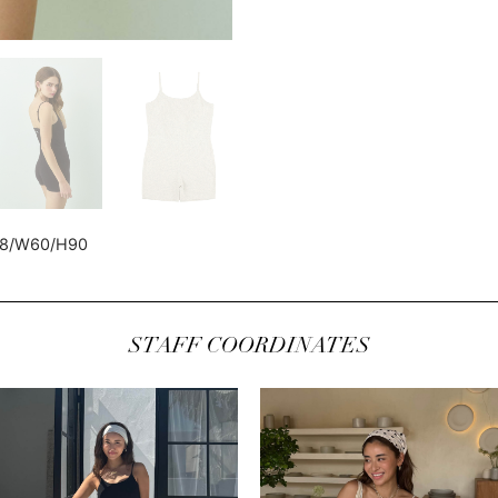
78/W60/H90
STAFF COORDINATES