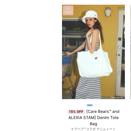
EW
ON
EM
SALE
Long Sleeve Sheer Knit Top
[Care Bears™ and
15% OFF
ALEXIA STAM] Denim Tote
Bag
シアーニットトップス
ケアベア™︎コラボ デニムトート