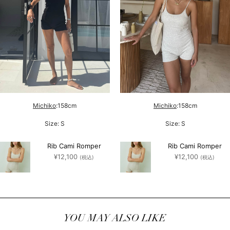
Michiko
:158cm
Michiko
:158cm
Size: S
Size: S
Rib Cami Romper
Rib Cami Romper
¥
12,100
¥
12,100
(税込)
(税込)
YOU MAY ALSO LIKE