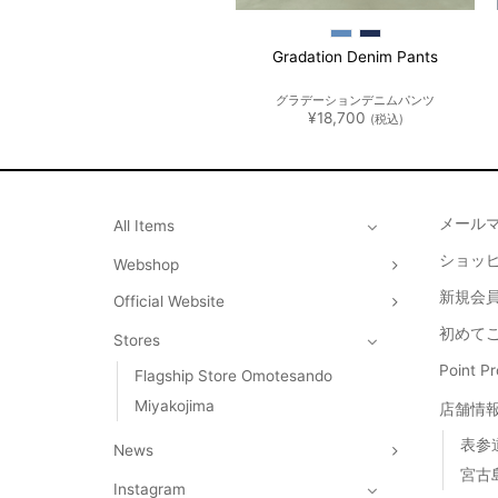
Low Rise Wide Denim Pants
Gradation Denim Pants
ローライズ ワイドデニム
グラデーションデニムパンツ
¥
18,700
¥
18,700
(税込)
(税込)
メール
All Items
ショッ
Webshop
新規会員
Official Website
初めて
Stores
Point 
Flagship Store Omotesando
Miyakojima
店舗情
表参
News
宮古
Instagram