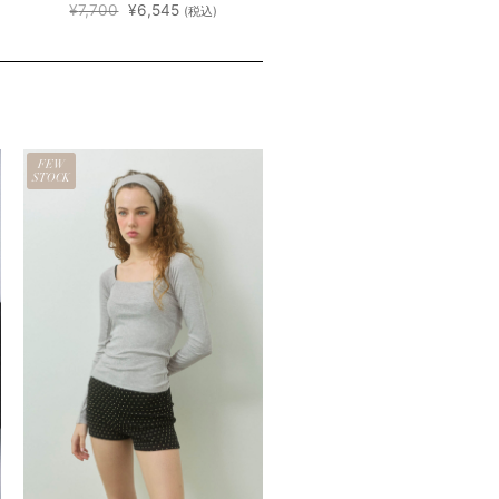
元
現
¥
7,700
¥
6,545
(税込)
の
在
価
の
格
価
は
格
¥7,700
は
で
¥6,545
し
で
た。
す。
FEW
STOCK