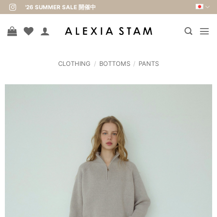
Skip
'26 SUMMER SALE 開催中
to
content
CLOTHING
/
BOTTOMS
/
PANTS