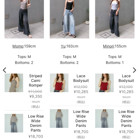
Momo
:159cm
Yu
:163cm
Minori
:155cm
Tops: M
Tops: M
Tops: M
Bottoms: 2
Bottoms: 2
Bottoms: 1
Striped
Lace
Lace
Cami
Bodysuit
Bodysuit
Romper
¥
12,100
¥
12,100
¥
11,000
元
現
元
現
¥
10,285
¥
10,285
元
現
¥
9,350
の
在
の
在
15%OFF
15%OFF
の
在
価
の
価
の
(税込)
(税込)
15%OFF
価
の
格
価
格
価
(税込)
格
価
は
格
は
格
Low Rise
Low Rise
は
格
Low Rise
¥12,100
Wide
は
¥12,100
Wide
は
¥11,000
Wide
は
Denim
Denim
で
¥10,285
で
¥1
Denim
Pants
Pants
で
¥9,350
し
で
し
で
Pants
し
で
た。
す。
た。
す
¥
18,700
¥
18,700
た。
す。
¥
18,700
(税込)
(税込)