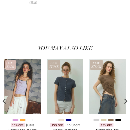
(税込)
YOU MAY ALSO LIKE
ON
FEW
FEW
SALE
STOCK
STOCK
[Care
Rib Short
15% OFF
15% OFF
15% OFF
Bears™ and ALEXIA
Sleeve Cardigan
Drawstring Tee