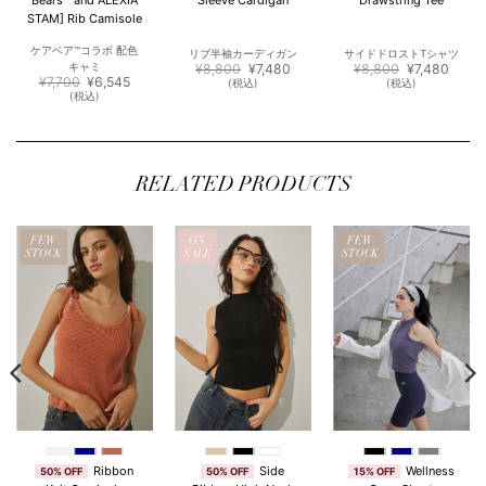
STAM] Rib Camisole
ケアベア™︎コラボ 配色
リブ半袖カーディガン
サイドドロストTシャツ
元
現
元
現
キャミ
¥
8,800
¥
7,480
¥
8,800
¥
7,480
元
現
の
在
の
在
¥
7,700
¥
6,545
(税込)
(税込)
の
在
価
の
価
の
(税込)
価
の
格
価
格
価
格
価
は
格
は
格
は
格
¥8,800
は
¥8,800
は
948
¥7,700
は
で
¥7,480
で
¥7,48
で
¥6,545
し
で
し
で
し
で
た。
す。
た。
す。
た。
す。
RELATED PRODUCTS
FEW
ON
FEW
STOCK
SALE
STOCK
Ribbon
Side
Wellness
50% OFF
50% OFF
15% OFF