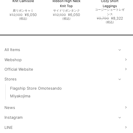
Knit Camisole
Ribbon High Neck
Cozy Short
Knit Top
Leggings
コージーショートレギ
肩リボンキャミ
サイドリボンタンク
元
現
元
現
¥
12,100
¥
6,050
¥
12,100
¥
6,050
ンス
の
在
の
在
元
現
¥
9,790
¥
8,322
(税込)
(税込)
価
の
価
の
の
在
(税込)
格
価
格
価
価
の
は
格
は
格
格
価
¥12,100
は
¥12,100
は
は
格
4,025
で
¥6,050
で
¥6,050
¥9,790
は
し
で
し
で
で
¥8,32
。
た。
す。
た。
す。
し
で
た。
す。
All Items
Webshop
Official Website
Stores
Flagship Store Omotesando
Miyakojima
News
Instagram
LINE