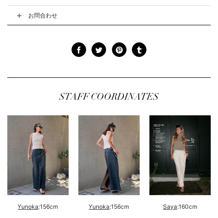
お問合わせ
STAFF COORDINATES
Yunoka
:156cm
Yunoka
:156cm
Saya
:160cm