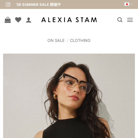
Skip
'26 SUMMER SALE 開催中
to
content
ON SALE
/
CLOTHING