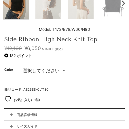
Model: T173/B78/W60/H90
Side Ribbon High Neck Knit Top
元
現
¥
12,100
¥
6,050
50%OFF
(税込)
の
在
182
ポイント
価
の
格
価
は
格
Color
¥12,100
は
で
¥6,050
し
で
た。
す。
商品コード: AS25SS-CLT130
お気に入りに追加
商品詳細情報
サイズガイド