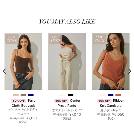
YOU MAY ALSO LIKE
FEW
FEW
FEW
STOCK
STOCK
STOCK
Terry
Center
Ribbon
50% OFF
50% OFF
50% OFF
Cloth Bodysuit
Press Pants
Knit Camisole
パッドinパイルボディ
ウエストベルトパンツ
肩リボンキャミ
元
現
元
現
ースーツ
¥
14,080
¥
7,040
¥
12,100
¥
6,050
元
現
の
在
の
在
¥
14,300
¥
7,150
(税込)
(税込)
の
在
価
の
価
の
(税込)
価
の
格
価
格
価
格
価
は
格
は
格
は
格
¥14,080
は
¥12,100
は