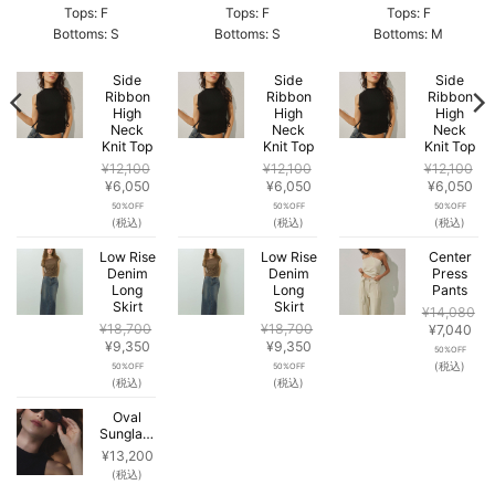
Tops: F
Tops: F
Tops: F
Bottoms: S
Bottoms: S
Bottoms: M
Side
Side
Side
Ribbon
Ribbon
Ribbon
High
High
High
Neck
Neck
Neck
Knit Top
Knit Top
Knit Top
¥
12,100
¥
12,100
¥
12,100
元
現
元
現
元
現
¥
6,050
¥
6,050
¥
6,050
の
在
の
在
の
在
50%OFF
50%OFF
50%OFF
価
の
価
の
価
の
(税込)
(税込)
(税込)
格
価
格
価
格
価
は
格
は
格
は
格
Low Rise
Low Rise
Center
¥12,100
Denim
は
¥12,100
Denim
は
¥12,100
Press
は
Long
Long
Pants
で
¥6,050
で
¥6,050
で
¥6,
Skirt
Skirt
し
で
し
で
し
で
¥
14,080
た。
す。
た。
す。
た。
す
¥
18,700
¥
18,700
元
現
¥
7,040
元
現
元
現
¥
9,350
¥
9,350
の
在
50%OFF
の
在
の
在
価
の
(税込)
50%OFF
50%OFF
価
の
価
の
格
価
(税込)
(税込)
格
価
格
価
は
格
は
格
は
格
Oval
¥14,080
は
Sunglasses
¥18,700
は
¥18,700
は
で
¥7,
で
¥9,350
で
¥9,350
し
で
¥
13,200
し
で
し
で
た。
す
(税込)
た。
す。
た。
す。