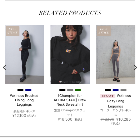
350
¥14,300
は
で
¥7,040
で
¥6,0
で
¥7,150
し
で
し
で
。
し
で
た。
す。
た。
す。
た。
す。
RELATED PRODUCTS
FEW
FEW
STOCK
STOCK
Wellness
Wellness Brushed
[Champion for
15% OFF
Lining Long
ALEXIA STAM] Crew
Cozy Long
Leggings
Neck Sweatshirt
Leggings
別注 Championスウェ
コージーロングレギン
裏起毛レギンス
¥
12,100
ット
ス
(税込)
元
現
¥
16,500
¥
12,100
¥
10,285
(税込)
の
在
(税込)
価
の
格
価
は
格
¥12,100
は