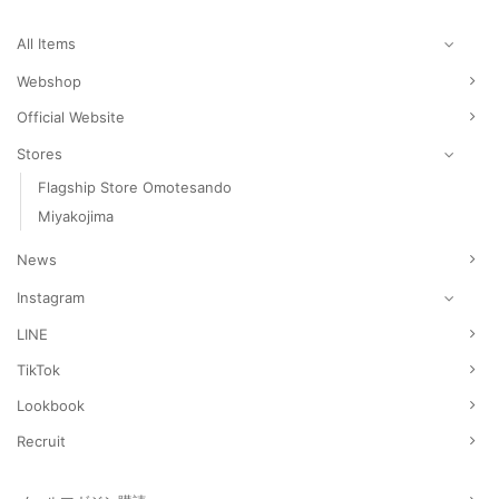
で
¥10,
し
で
た。
す。
All Items
Webshop
Official Website
Stores
Flagship Store Omotesando
Miyakojima
News
Instagram
LINE
TikTok
Lookbook
Recruit