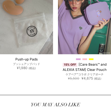
Push-up Pads
プッシュアップパッド
[Care Bears™ and
15% OFF
¥
1,980
(税込)
ALEXIA STAM] Clear Pouch
ケアベア™︎コラボ クリアポーチ
元
現
¥
5,500
¥
4,675
(税込)
の
在
価
の
格
価
は
格
¥5,500
は
で
¥4,675
し
で
た。
す。
YOU MAY ALSO LIKE