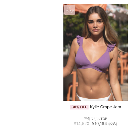
EW
ON
OCK
SALE
Gigi Treats Wrap
Kylie Grape Jam
30% OFF
トライアングルTOP
三角フリルTOP
元
現
¥
14,520
¥
14,520
¥
10,164
(税込)
(税込)
の
在
価
の