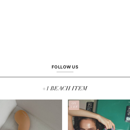
FOLLOW US
+1 BEACH ITEM
ON
SALE