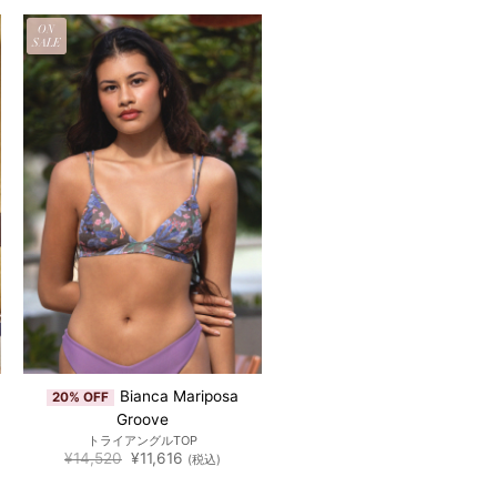
ON
SALE
Bianca Mariposa
20% OFF
Groove
トライアングルTOP
元
現
¥
14,520
¥
11,616
(税込)
の
在
価
の