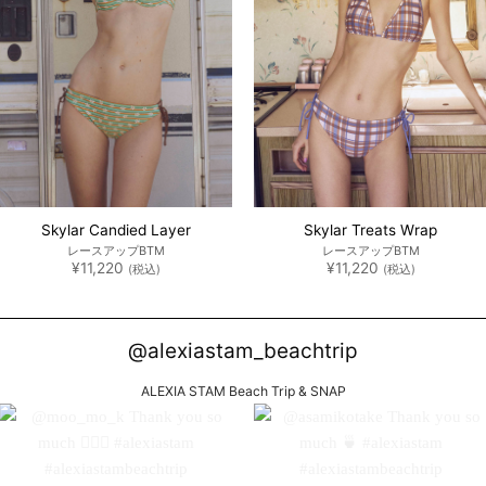
Skylar Candied Layer
Skylar Treats Wrap
レースアップBTM
レースアップBTM
¥
11,220
¥
11,220
(税込)
(税込)
@alexiastam_beachtrip
ALEXIA STAM Beach Trip & SNAP