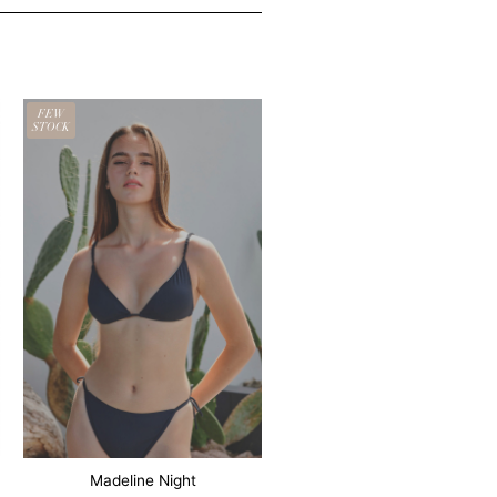
格
価
は
格
¥14,520
は
で
¥11,616
し
で
た。
す。
FEW
STOCK
Madeline Night