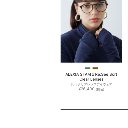
ALEXIA STAM x Re:See Sort
[Care Bears™ and
15% OFF
Clear Lenses
LEXIA STAM] Denim Bucket
Sort クリアレンズアイウェア
Hat
¥
26,400
(税込)
ケアベア™︎コラボ デニムバケハ
元
現
¥
8,250
¥
7,013
(税込)
の
在
価
の
格
価
は
格
¥8,250
は
で
¥7,013
し
で
た。
す。