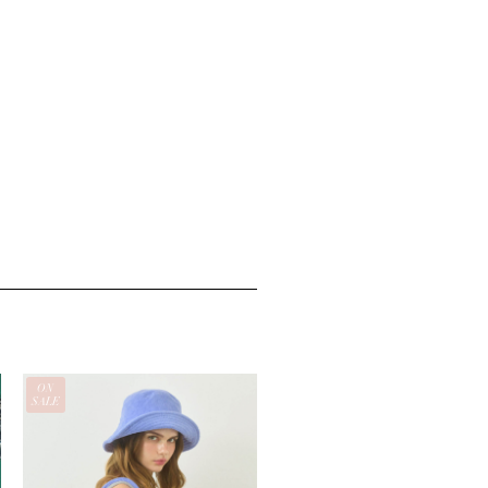
ON
SALE