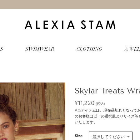
S
SWIMWEAR
CLOTHING
A WEL
Skylar Treats Wr
¥
11,220
(税込)
※当アイテムは、現在品切れとなって
のお客様は以下の選択肢よりサイズ等をご選
いたします。
Size