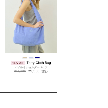
Terry Cloth Bag
15% OFF
パイル地 ショルダーバッグ
元
現
¥
11,000
¥
9,350
(税込)
の
在
価
の
格
価
は
格
¥11,000
は
で
¥9,350
し
で
た。
す。